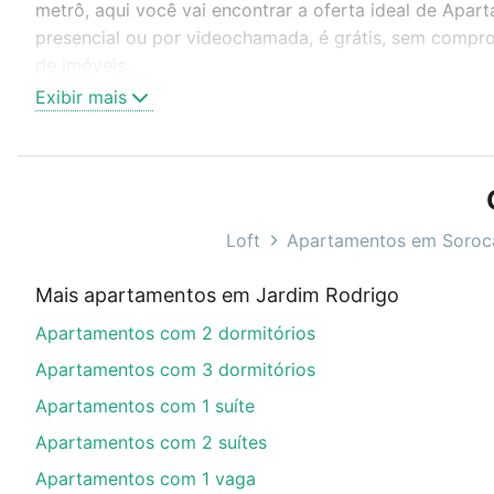
metrô, aqui você vai encontrar a oferta ideal de Apa
presencial ou por videochamada, é grátis, sem compro
de imóveis.
Exibir mais
Como escolher um imóvel?
Use barra de busca no topo para pesquisar por ruas, 
ou sem vaga de garagem para combinar perfeitamente 
Apartamentos com 1 quarto à venda em Jardim Rodrigo
Loft
Apartamentos em Soroc
Qual o preço de Apartamentos com 1 quarto à v
Mais apartamentos em Jardim Rodrigo
Aqui na Loft temos a oferta ideal para você, com Ap
Apartamentos com 2 dormitórios
opções de financiamento imobiliário as parcelas pod
veja em nosso portal
quanto custa comprar um apart
Apartamentos com 3 dormitórios
até as chaves.
Apartamentos com 1 suíte
Apartamentos com 2 suítes
Apartamentos com 1 vaga