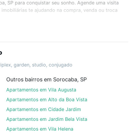
ba, SP para conquistar seu sonho. Agende uma visita
imobiliárias te ajudando na compra, venda ou troca
r os filtros como quantidade de quartos, suítes, com
demia, salão de festas ou área verde e encontrar
P
riplex, garden, studio, conjugado
Outros bairros em Sorocaba, SP
aba, SP que custam a partir de R$ 0 e com nossas
Apartamentos em Vila Augusta
ida dos custos envolvidos no processo de compra,
us sonhos com segurança e conforto. Loft, com você
Apartamentos em Alto da Boa Vista
Apartamentos em Cidade Jardim
Apartamentos em Jardim Bela Vista
Apartamentos em Vila Helena