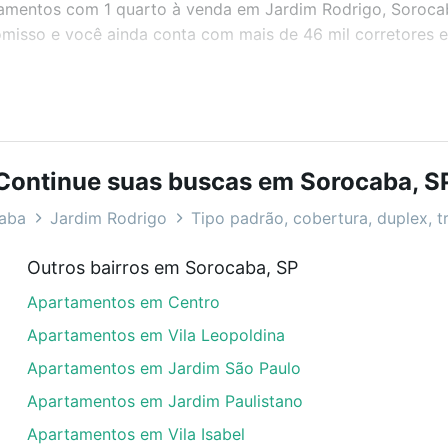
rtamentos com 1 quarto à venda em Jardim Rodrigo, Soroca
misso e você ainda conta com mais de 46 mil corretores e 
bairros e até condomínios favoritos. Você também pode usa
com o preço, metragem e comodidades, como piscina, aca
Continue suas buscas em Sorocaba, S
, Sorocaba, SP ideal para você na Loft.
aba
Jardim Rodrigo
Tipo padrão, cobertura, duplex, t
enda em Jardim Rodrigo, Sorocaba, SP?
Outros bairros em Sorocaba, SP
artamentos com 1 quarto à venda em Jardim Rodrigo, Soroc
Apartamentos em Centro
em se adequar ao seu orçamento. Se ainda tem alguma dúv
amento
e conte com a gente para comprar o imóvel dos se
Apartamentos em Vila Leopoldina
Apartamentos em Jardim São Paulo
Apartamentos em Jardim Paulistano
Apartamentos em Vila Isabel