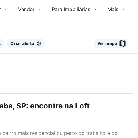
r
Vender
Para Imobiliárias
Mais
t
Criar alerta
Ver mapa
ba, SP: encontre na Loft
airro mais residencial ou perto do trabalho e do