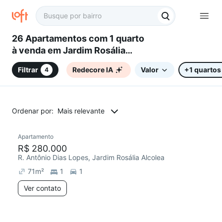
26 Apartamentos com 1 quarto
à venda em Jardim Rosália
Alcolea, Sorocaba, SP
Filtrar
Redecore IA
Valor
+1 quartos
4
Ordenar por:
Mais relevante
Apartamento
Redecorar
R$ 280.000
R. Antônio Dias Lopes, Jardim Rosália Alcolea
71
m²
1
1
Ver contato