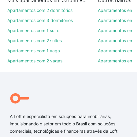
Mais apartamentos em Jardim Rosália Alcolea
Outros bairros 
imobiliárias te ajudando na compra, venda ou troca
de imóveis.
Apartamentos com 2 dormitórios
Apartamentos em C
Apartamentos com 3 dormitórios
Apartamentos em Vi
Como escolher um imóvel?
Apartamentos com 1 suíte
Apartamentos em J
Use barra de busca no topo para pesquisar por
Apartamentos com 2 suítes
Apartamentos em J
ruas, bairros e até condomínios favoritos. Você
também pode usar os filtros como quantidade de
Apartamentos com 1 vaga
Apartamentos em Vi
quartos, suítes, com ou sem vaga de garagem para
Apartamentos com 2 vagas
Apartamentos em J
combinar perfeitamente com o preço, metragem e
comodidades, como piscina, academia, salão de
festas ou área verde e encontrar Apartamentos com
1 quarto à venda em Jardim Rosália Alcolea,
Sorocaba, SP ideal para você na Loft.
Qual o preço de Apartamentos com 1 quarto à
venda em Jardim Rosália Alcolea, Sorocaba, SP?
A Loft é especialista em soluções para imobiliárias,
impulsionando o setor em todo o Brasil com soluções
Aqui na Loft temos a oferta ideal para você, com
comerciais, tecnológicas e financeiras através da Loft
Apartamentos com 1 quarto à venda em Jardim