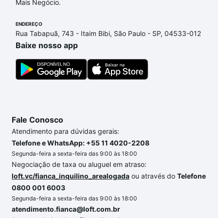
Mais Negócio.
Rosália Alcolea, Sorocaba, SP que custam a partir
de R$ 0 e com nossas opções de financiamento
ENDEREÇO
imobiliário as parcelas podem se adequar ao seu
Rua Tabapuã, 743 - Itaim Bibi, São Paulo - SP, 04533-012
orçamento. Se ainda tem alguma dúvida dos custos
Baixe nosso app
envolvidos no processo de compra, veja em nosso
portal
quanto custa comprar um apartamento
e
conte com a gente para comprar o imóvel dos seus
sonhos com segurança e conforto. Loft, com você
até as chaves.
Fale Conosco
Atendimento para dúvidas gerais:
Telefone e WhatsApp: +55 11 4020-2208
Segunda-feira a sexta-feira das 9:00 às 18:00
Negociação de taxa ou aluguel em atraso:
loft.vc/fianca_inquilino_arealogada
ou através do
Telefone
0800 001 6003
Segunda-feira a sexta-feira das 9:00 às 18:00
atendimento.fianca@loft.com.br