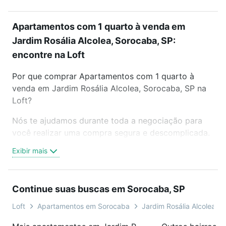
Apartamentos com 1 quarto à venda em
Jardim Rosália Alcolea, Sorocaba, SP:
encontre na Loft
Por que comprar Apartamentos com 1 quarto à
venda em Jardim Rosália Alcolea, Sorocaba, SP na
Loft?
Nós te ajudamos durante toda a negociação para
você realizar uma compra segura e descomplicada.
Seja em um bairro mais residencial ou perto do
Exibir mais
trabalho e do metrô, aqui você vai encontrar a
oferta ideal de Apartamentos com 1 quarto à venda
em Jardim Rosália Alcolea, Sorocaba, SP para
Continue suas buscas em Sorocaba, SP
conquistar seu sonho. Agende uma visita presencial
ou por videochamada, é grátis, sem compromisso e
Loft
Apartamentos em Sorocaba
Jardim Rosália Alcolea
você ainda conta com mais de 46 mil corretores e