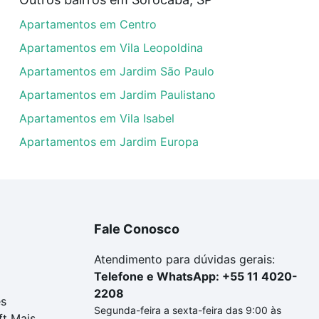
rtamentos com 4 banheiros à venda em Jardim Rosália Alco
Apartamentos em Centro
las podem se adequar ao seu orçamento. Se ainda tem algu
um apartamento
e conte com a gente para comprar o imóve
Apartamentos em Vila Leopoldina
Apartamentos em Jardim São Paulo
Apartamentos em Jardim Paulistano
Apartamentos em Vila Isabel
Apartamentos em Jardim Europa
Fale Conosco
Atendimento para dúvidas gerais:
Telefone e WhatsApp: +55 11 4020-
2208
es
Segunda-feira a sexta-feira das 9:00 às
ft Mais