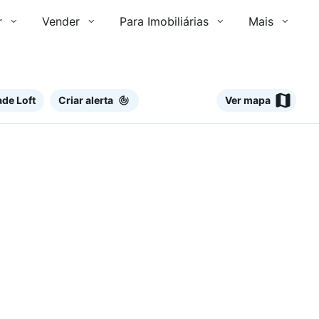
r
Vender
Para Imobiliárias
Mais
de Loft
Criar alerta
Ver mapa