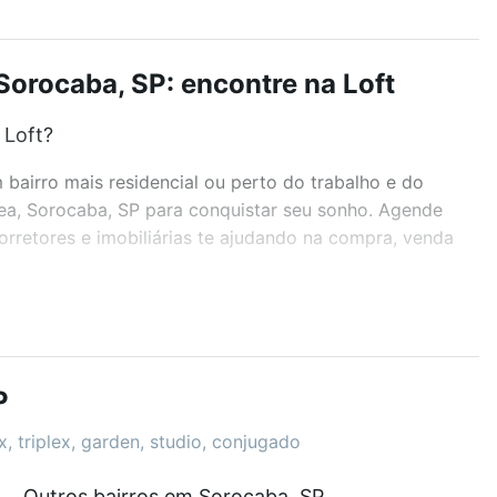
orocaba, SP: encontre na Loft
 Loft?
airro mais residencial ou perto do trabalho e do
lea, Sorocaba, SP para conquistar seu sonho. Agende
rretores e imobiliárias te ajudando na compra, venda
r os filtros como quantidade de quartos, suítes, com
demia, salão de festas ou área verde e encontrar
P
, triplex, garden, studio, conjugado
Outros bairros em Sorocaba, SP