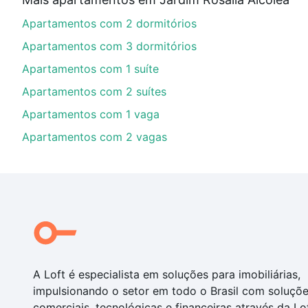
Aqui na Loft temos a oferta ideal para você, com Apa
Apartamentos com 2 dormitórios
nossas opções de financiamento imobiliário as parce
compra, veja em nosso portal
quanto custa comprar 
Apartamentos com 3 dormitórios
com você até as chaves.
Apartamentos com 1 suíte
Apartamentos com 2 suítes
Apartamentos com 1 vaga
Apartamentos com 2 vagas
A Loft é especialista em soluções para imobiliárias,
impulsionando o setor em todo o Brasil com soluçõ
comerciais, tecnológicas e financeiras através da Lo