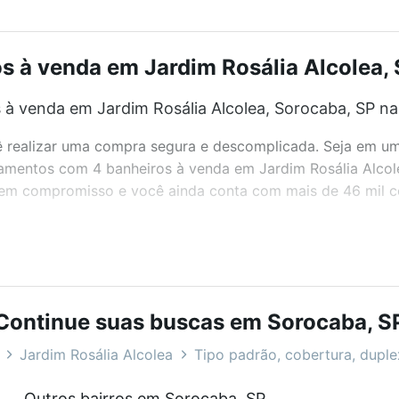
 à venda em Jardim Rosália Alcolea, S
 venda em Jardim Rosália Alcolea, Sorocaba, SP na
realizar uma compra segura e descomplicada. Seja em um b
rtamentos com 4 banheiros à venda em Jardim Rosália Alco
 sem compromisso e você ainda conta com mais de 46 mil co
bairros e até condomínios favoritos. Você também pode usa
com o preço, metragem e comodidades, como piscina, aca
Continue suas buscas em Sorocaba, S
ia Alcolea, Sorocaba, SP ideal para você na Loft.
Jardim Rosália Alcolea
Tipo padrão, cobertura, duplex
 venda em Jardim Rosália Alcolea, Sorocaba, SP?
Outros bairros em Sorocaba, SP