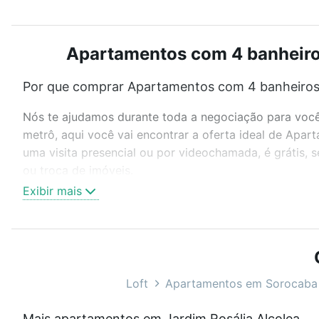
Apartamentos com 4 banheiros
Por que comprar Apartamentos com 4 banheiros à
Nós te ajudamos durante toda a negociação para você 
metrô, aqui você vai encontrar a oferta ideal de Apa
uma visita presencial ou por videochamada, é grátis,
ou troca de imóveis.
Exibir mais
Como escolher um imóvel?
Use barra de busca no topo para pesquisar por ruas, 
ou sem vaga de garagem para combinar perfeitamente 
Apartamentos com 4 banheiros à venda em Jardim Rosál
Loft
Apartamentos em Sorocaba
Qual o preço de Apartamentos com 4 banheiros à
Mais apartamentos em Jardim Rosália Alcolea