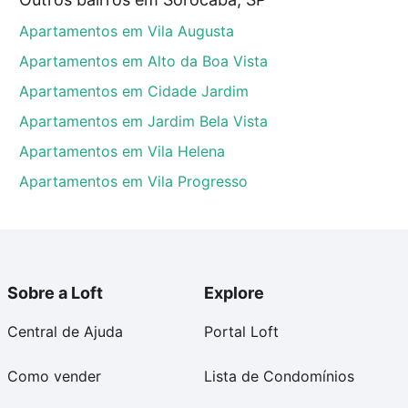
lea, Sorocaba, SP que custam a partir de R$ 0 e com
Apartamentos em Vila Augusta
ma dúvida dos custos envolvidos no processo de
l dos seus sonhos com segurança e conforto. Loft,
Apartamentos em Alto da Boa Vista
Apartamentos em Cidade Jardim
Apartamentos em Jardim Bela Vista
Apartamentos em Vila Helena
Apartamentos em Vila Progresso
Sobre a Loft
Explore
Central de Ajuda
Portal Loft
Como vender
Lista de Condomínios