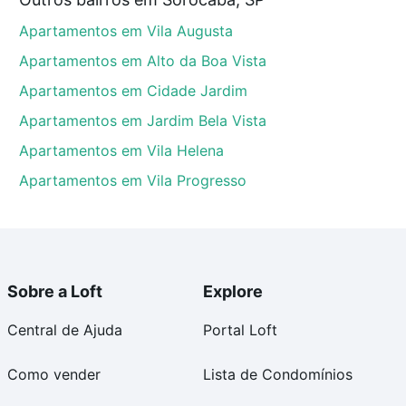
Sorocaba, SP que custam a partir de R$ 0 e com
Apartamentos em Vila Augusta
ma dúvida dos custos envolvidos no processo de
l dos seus sonhos com segurança e conforto. Loft,
Apartamentos em Alto da Boa Vista
Apartamentos em Cidade Jardim
Apartamentos em Jardim Bela Vista
Apartamentos em Vila Helena
Apartamentos em Vila Progresso
Sobre a Loft
Explore
Central de Ajuda
Portal Loft
Como vender
Lista de Condomínios