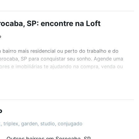
caba, SP: encontre na Loft
?
airro mais residencial ou perto do trabalho e do
Sorocaba, SP para conquistar seu sonho. Agende uma
ores e imobiliárias te ajudando na compra, venda ou
r os filtros como quantidade de quartos, suítes, com
demia, salão de festas ou área verde e encontrar
P
, triplex, garden, studio, conjugado
Outros bairros em Sorocaba, SP