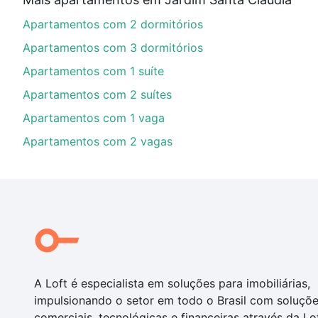
Aqui na Loft temos a oferta ideal para você, com Ap
Apartamentos com 2 dormitórios
nossas opções de financiamento imobiliário as parce
compra, veja em nosso portal
quanto custa comprar 
Apartamentos com 3 dormitórios
com você até as chaves.
Apartamentos com 1 suíte
Apartamentos com 2 suítes
Apartamentos com 1 vaga
Apartamentos com 2 vagas
A Loft é especialista em soluções para imobiliárias,
impulsionando o setor em todo o Brasil com soluçõ
comerciais, tecnológicas e financeiras através da Lo