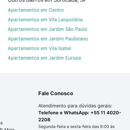
artamentos com 4 vagas à venda em Jardim Santa Claudia, 
Apartamentos em Centro
las podem se adequar ao seu orçamento. Se ainda tem algu
um apartamento
e conte com a gente para comprar o imóve
Apartamentos em Vila Leopoldina
Apartamentos em Jardim São Paulo
Apartamentos em Jardim Paulistano
Apartamentos em Vila Isabel
Apartamentos em Jardim Europa
Fale Conosco
Atendimento para dúvidas gerais:
Telefone e WhatsApp: +55 11 4020-
2208
es
Segunda-feira a sexta-feira das 9:00 às
ft Mais