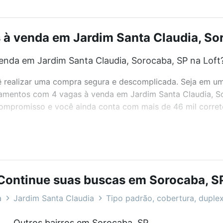
à venda em Jardim Santa Claudia, Soro
nda em Jardim Santa Claudia, Sorocaba, SP na Loft
realizar uma compra segura e descomplicada. Seja em um b
artamentos com 4 vagas à venda em Jardim Santa Claudia, 
 compromisso e você ainda conta com mais de 46 mil corret
bairros e até condomínios favoritos. Você também pode usa
com o preço, metragem e comodidades, como piscina, aca
Continue suas buscas em Sorocaba, S
audia, Sorocaba, SP ideal para você na Loft.
a
Jardim Santa Claudia
Tipo padrão, cobertura, duplex
nda em Jardim Santa Claudia, Sorocaba, SP?
Outros bairros em Sorocaba, SP