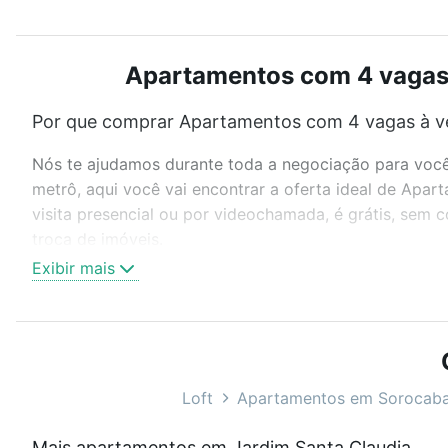
Apartamentos com 4 vagas 
Por que comprar Apartamentos com 4 vagas à ve
Nós te ajudamos durante toda a negociação para você 
metrô, aqui você vai encontrar a oferta ideal de Ap
visita presencial ou por videochamada, é grátis, sem
troca de imóveis.
Exibir mais
Como escolher um imóvel?
Use barra de busca no topo para pesquisar por ruas, 
ou sem vaga de garagem para combinar perfeitamente 
Apartamentos com 4 vagas à venda em Jardim Santa Cl
Loft
Apartamentos em Sorocab
Qual o preço de Apartamentos com 4 vagas à ve
Mais apartamentos em Jardim Santa Claudia