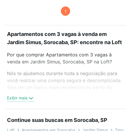
1
Apartamentos com 3 vagas à venda em
Jardim Simus, Sorocaba, SP: encontre na Loft
Por que comprar Apartamentos com 3 vagas à
venda em Jardim Simus, Sorocaba, SP na Loft?
Nós te ajudamos durante toda a negociação para
você realizar uma compra segura e descomplicada.
Seja em um bairro mais residencial ou perto do
trabalho e do metrô, aqui você vai encontrar a
Exibir mais
oferta ideal de Apartamentos com 3 vagas à venda
em Jardim Simus, Sorocaba, SP para conquistar seu
sonho. Agende uma visita presencial ou por
Continue suas buscas em Sorocaba, SP
videochamada, é grátis, sem compromisso e você
ainda conta com mais de 46 mil corretores e
Loft
Apartamentos em Sorocaba
Jardim Simus
Tipo pad