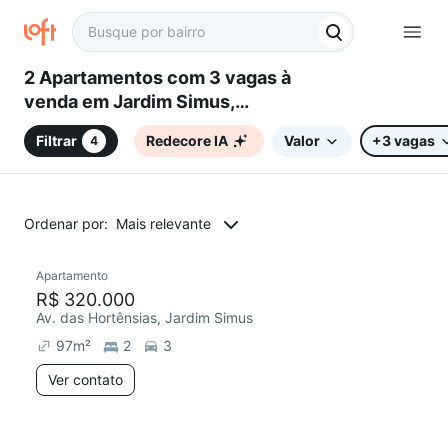
2 Apartamentos com 3 vagas à
venda em Jardim Simus,
Sorocaba, SP
Filtrar
Redecore IA
Valor
+3 vagas
4
Ordenar por:
Mais relevante
Apartamento
Chegou hoje
R$ 320.000
Av. das Hortênsias, Jardim Simus
97
m²
2
3
Ver contato