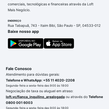
comerciais, tecnológicas e financeiras através da Loft
Simus, Sorocaba, SP que custam a partir de R$ 0 e
Mais Negócio.
com nossas opções de financiamento imobiliário as
parcelas podem se adequar ao seu orçamento. Se
ENDEREÇO
ainda tem alguma dúvida dos custos envolvidos no
Rua Tabapuã, 743 - Itaim Bibi, São Paulo - SP, 04533-012
processo de compra, veja em nosso portal
quanto
Baixe nosso app
custa comprar um apartamento
e conte com a
gente para comprar o imóvel dos seus sonhos com
segurança e conforto. Loft, com você até as
chaves.
Fale Conosco
Atendimento para dúvidas gerais:
Telefone e WhatsApp: +55 11 4020-2208
Segunda-feira a sexta-feira das 9:00 às 18:00
Negociação de taxa ou aluguel em atraso:
loft.vc/fianca_inquilino_arealogada
ou através do
Telefone
0800 001 6003
Segunda-feira a sexta-feira das 9:00 às 18:00