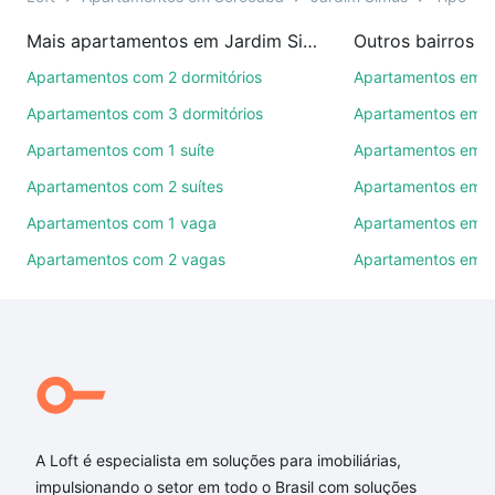
imobiliárias te ajudando na compra, venda ou troca
Mais apartamentos em Jardim Simus
Outros bairros 
de imóveis.
Apartamentos com 2 dormitórios
Apartamentos em C
Como escolher um imóvel?
Apartamentos com 3 dormitórios
Apartamentos em Vi
Use barra de busca no topo para pesquisar por
Apartamentos com 1 suíte
Apartamentos em J
ruas, bairros e até condomínios favoritos. Você
Apartamentos com 2 suítes
Apartamentos em J
também pode usar os filtros como quantidade de
quartos, suítes, com ou sem vaga de garagem para
Apartamentos com 1 vaga
Apartamentos em Vi
combinar perfeitamente com o preço, metragem e
Apartamentos com 2 vagas
Apartamentos em J
comodidades, como piscina, academia, salão de
festas ou área verde e encontrar Apartamentos com
3 vagas à venda em Jardim Simus, Sorocaba, SP
ideal para você na Loft.
Qual o preço de Apartamentos com 3 vagas à
venda em Jardim Simus, Sorocaba, SP?
A Loft é especialista em soluções para imobiliárias,
Aqui na Loft temos a oferta ideal para você, com
impulsionando o setor em todo o Brasil com soluções
Apartamentos com 3 vagas à venda em Jardim