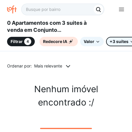
0 Apartamentos com 3 suites à
venda em Conjunto
Habitacional Júlio de Mesquita
Filtrar
Redecore IA
Valor
+3 suítes
4
Filho, Sorocaba, SP
Ordenar por:
Mais relevante
Nenhum imóvel
encontrado :/