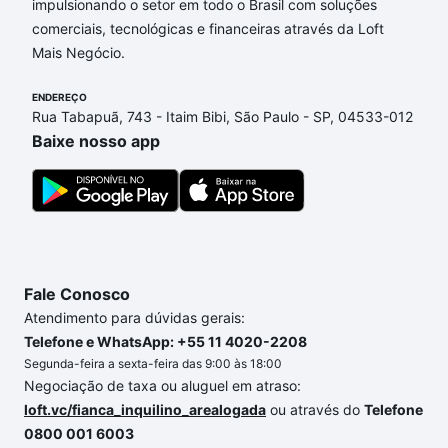
impulsionando o setor em todo o Brasil com soluções
Filho, Sorocaba, SP?
comerciais, tecnológicas e financeiras através da Loft
Mais Negócio.
Aqui na Loft temos a oferta ideal para você, com
Apartamentos com 3 suites à venda em Conjunto
ENDEREÇO
Habitacional Júlio de Mesquita Filho, Sorocaba, SP
Rua Tabapuã, 743 - Itaim Bibi, São Paulo - SP, 04533-012
que custam a partir de R$ 0 e com nossas opções
Baixe nosso app
de financiamento imobiliário as parcelas podem se
adequar ao seu orçamento. Se ainda tem alguma
dúvida dos custos envolvidos no processo de
compra, veja em nosso portal
quanto custa comprar
um apartamento
e conte com a gente para comprar
o imóvel dos seus sonhos com segurança e
Fale Conosco
conforto. Loft, com você até as chaves.
Atendimento para dúvidas gerais:
Telefone e WhatsApp: +55 11 4020-2208
Segunda-feira a sexta-feira das 9:00 às 18:00
Negociação de taxa ou aluguel em atraso:
loft.vc/fianca_inquilino_arealogada
ou através do
Telefone
0800 001 6003