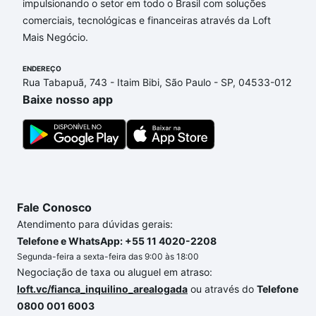
impulsionando o setor em todo o Brasil com soluções
Aqui na Loft temos a oferta ideal para você, com
comerciais, tecnológicas e financeiras através da Loft
Apartamentos com 3 quartos à venda em Jardim
Mais Negócio.
Prestes de Barros, Sorocaba, SP que custam a partir
de R$ 0 e com nossas opções de financiamento
ENDEREÇO
imobiliário as parcelas podem se adequar ao seu
Rua Tabapuã, 743 - Itaim Bibi, São Paulo - SP, 04533-012
orçamento. Se ainda tem alguma dúvida dos custos
Baixe nosso app
envolvidos no processo de compra, veja em nosso
portal
quanto custa comprar um apartamento
e
conte com a gente para comprar o imóvel dos seus
sonhos com segurança e conforto. Loft, com você
até as chaves.
Fale Conosco
Atendimento para dúvidas gerais:
Telefone e WhatsApp: +55 11 4020-2208
Segunda-feira a sexta-feira das 9:00 às 18:00
Negociação de taxa ou aluguel em atraso:
loft.vc/fianca_inquilino_arealogada
ou através do
Telefone
0800 001 6003