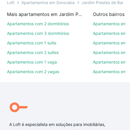
presencial ou por videochamada, é grátis, sem
Loft
Apartamentos em Sorocaba
Jardim Prestes de Barros
compromisso e você ainda conta com mais de 46
Mais apartamentos em Jardim Prestes de Barros
Outros bairros 
mil corretores e imobiliárias te ajudando na compra,
venda ou troca de imóveis.
Apartamentos com 2 dormitórios
Apartamentos em C
Apartamentos com 3 dormitórios
Apartamentos em Vi
Como escolher um imóvel?
Apartamentos com 1 suíte
Apartamentos em J
Use barra de busca no topo para pesquisar por
Apartamentos com 2 suítes
Apartamentos em J
ruas, bairros e até condomínios favoritos. Você
também pode usar os filtros como quantidade de
Apartamentos com 1 vaga
Apartamentos em Vi
quartos, suítes, com ou sem vaga de garagem para
Apartamentos com 2 vagas
Apartamentos em J
combinar perfeitamente com o preço, metragem e
comodidades, como piscina, academia, salão de
festas ou área verde e encontrar Apartamentos com
3 quartos à venda em Jardim Prestes de Barros,
Sorocaba, SP ideal para você na Loft.
Qual o preço de Apartamentos com 3 quartos à
venda em Jardim Prestes de Barros, Sorocaba, SP?
A Loft é especialista em soluções para imobiliárias,