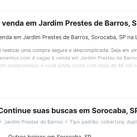
venda em Jardim Prestes de Barros, So
nda em Jardim Prestes de Barros, Sorocaba, SP na 
realizar uma compra segura e descomplicada. Seja em um b
rtamentos com 4 vagas à venda em Jardim Prestes de Barro
 sem compromisso e você ainda conta com mais de 46 mil co
bairros e até condomínios favoritos. Você também pode usa
com o preço, metragem e comodidades, como piscina, aca
Continue suas buscas em Sorocaba, S
de Barros, Sorocaba, SP ideal para você na Loft.
Jardim Prestes de Barros
Tipo padrão, cobertura, duple
nda em Jardim Prestes de Barros, Sorocaba, SP?
Outros bairros em Sorocaba, SP