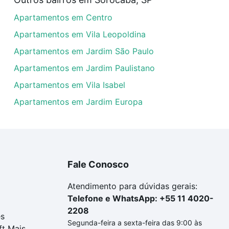
artamentos com 4 vagas à venda em Jardim Prestes de Barr
Apartamentos em Centro
las podem se adequar ao seu orçamento. Se ainda tem algu
um apartamento
e conte com a gente para comprar o imóve
Apartamentos em Vila Leopoldina
Apartamentos em Jardim São Paulo
Apartamentos em Jardim Paulistano
Apartamentos em Vila Isabel
Apartamentos em Jardim Europa
Fale Conosco
Atendimento para dúvidas gerais:
Telefone e WhatsApp: +55 11 4020-
2208
es
Segunda-feira a sexta-feira das 9:00 às
ft Mais