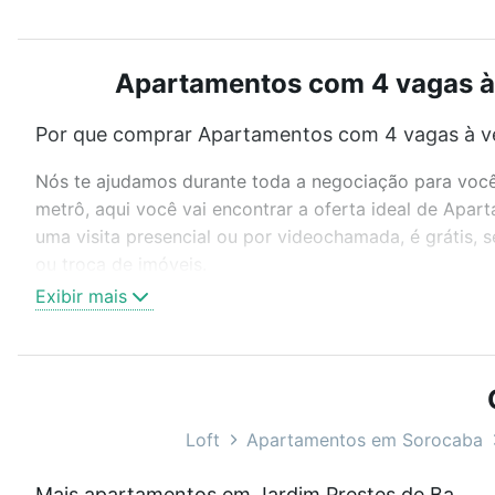
Apartamentos com 4 vagas à 
Por que comprar Apartamentos com 4 vagas à ve
Nós te ajudamos durante toda a negociação para você 
metrô, aqui você vai encontrar a oferta ideal de Apa
uma visita presencial ou por videochamada, é grátis,
ou troca de imóveis.
Exibir mais
Como escolher um imóvel?
Use barra de busca no topo para pesquisar por ruas, 
ou sem vaga de garagem para combinar perfeitamente 
Apartamentos com 4 vagas à venda em Jardim Prestes 
Loft
Apartamentos em Sorocaba
Qual o preço de Apartamentos com 4 vagas à ve
Mais apartamentos em Jardim Prestes de Barros