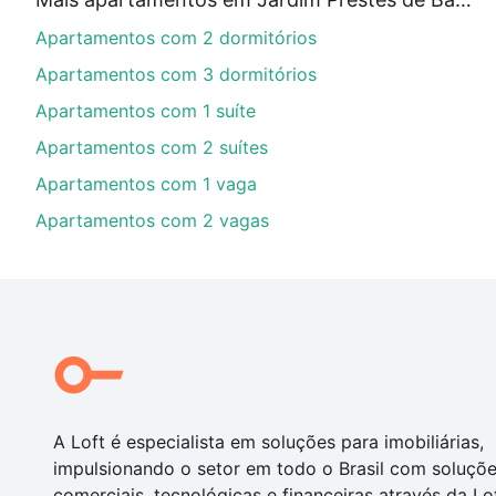
Aqui na Loft temos a oferta ideal para você, com Ap
Apartamentos com 2 dormitórios
nossas opções de financiamento imobiliário as parce
compra, veja em nosso portal
quanto custa comprar 
Apartamentos com 3 dormitórios
com você até as chaves.
Apartamentos com 1 suíte
Apartamentos com 2 suítes
Apartamentos com 1 vaga
Apartamentos com 2 vagas
A Loft é especialista em soluções para imobiliárias,
impulsionando o setor em todo o Brasil com soluçõ
comerciais, tecnológicas e financeiras através da Lo