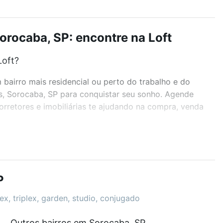
rocaba, SP: encontre na Loft
Loft?
airro mais residencial ou perto do trabalho e do
s, Sorocaba, SP para conquistar seu sonho. Agende
rretores e imobiliárias te ajudando na compra, venda
r os filtros como quantidade de quartos, suítes, com
demia, salão de festas ou área verde e encontrar
P
x, triplex, garden, studio, conjugado
Outros bairros em Sorocaba, SP