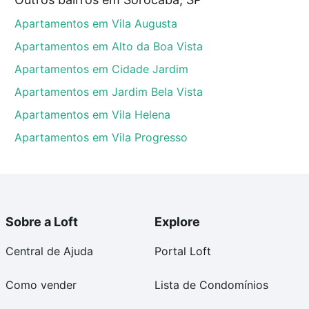
os, Sorocaba, SP que custam a partir de R$ 0 e com
Apartamentos em Vila Augusta
ma dúvida dos custos envolvidos no processo de
l dos seus sonhos com segurança e conforto. Loft,
Apartamentos em Alto da Boa Vista
Apartamentos em Cidade Jardim
Apartamentos em Jardim Bela Vista
Apartamentos em Vila Helena
Apartamentos em Vila Progresso
Sobre a Loft
Explore
Central de Ajuda
Portal Loft
Como vender
Lista de Condomínios