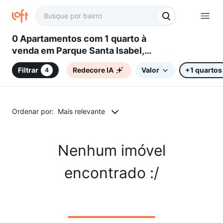
0 Apartamentos com 1 quarto à
venda em Parque Santa Isabel,
Sorocaba, SP
Filtrar
Redecore IA
Valor
+1 quartos
4
Ordenar por:
Mais relevante
Nenhum imóvel
encontrado :/