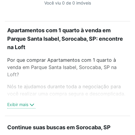
Você viu 0 de 0 imóveis
Apartamentos com 1 quarto à venda em
Parque Santa Isabel, Sorocaba, SP: encontre
na Loft
Por que comprar Apartamentos com 1 quarto à
venda em Parque Santa Isabel, Sorocaba, SP na
Loft?
Nós te ajudamos durante toda a negociação para
você realizar uma compra segura e descomplicada.
Seja em um bairro mais residencial ou perto do
Exibir mais
trabalho e do metrô, aqui você vai encontrar a
oferta ideal de Apartamentos com 1 quarto à venda
em Parque Santa Isabel, Sorocaba, SP para
Continue suas buscas em Sorocaba, SP
conquistar seu sonho. Agende uma visita presencial