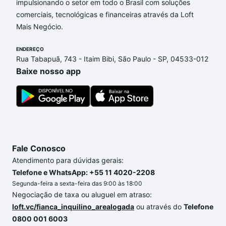
impulsionando o setor em todo o Brasil com soluções
Aqui na Loft temos a oferta ideal para você, com
comerciais, tecnológicas e financeiras através da Loft
Apartamentos com 1 quarto à venda em Parque
Mais Negócio.
Santa Isabel, Sorocaba, SP que custam a partir de
R$ 0 e com nossas opções de financiamento
ENDEREÇO
imobiliário as parcelas podem se adequar ao seu
Rua Tabapuã, 743 - Itaim Bibi, São Paulo - SP, 04533-012
orçamento. Se ainda tem alguma dúvida dos custos
Baixe nosso app
envolvidos no processo de compra, veja em nosso
portal
quanto custa comprar um apartamento
e
conte com a gente para comprar o imóvel dos seus
sonhos com segurança e conforto. Loft, com você
até as chaves.
Fale Conosco
Atendimento para dúvidas gerais:
Telefone e WhatsApp: +55 11 4020-2208
Segunda-feira a sexta-feira das 9:00 às 18:00
Negociação de taxa ou aluguel em atraso:
loft.vc/fianca_inquilino_arealogada
ou através do
Telefone
0800 001 6003