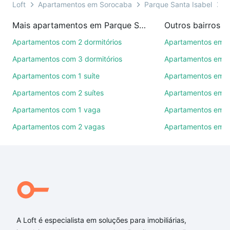
ou por videochamada, é grátis, sem compromisso e
Loft
Apartamentos em Sorocaba
Parque Santa Isabel
T
você ainda conta com mais de 46 mil corretores e
Mais apartamentos em Parque Santa Isabel
Outros bairros 
imobiliárias te ajudando na compra, venda ou troca
de imóveis.
Apartamentos com 2 dormitórios
Apartamentos em C
Apartamentos com 3 dormitórios
Apartamentos em Vi
Como escolher um imóvel?
Apartamentos com 1 suíte
Apartamentos em J
Use barra de busca no topo para pesquisar por
Apartamentos com 2 suítes
Apartamentos em J
ruas, bairros e até condomínios favoritos. Você
também pode usar os filtros como quantidade de
Apartamentos com 1 vaga
Apartamentos em Vi
quartos, suítes, com ou sem vaga de garagem para
Apartamentos com 2 vagas
Apartamentos em J
combinar perfeitamente com o preço, metragem e
comodidades, como piscina, academia, salão de
festas ou área verde e encontrar Apartamentos com
1 quarto à venda em Parque Santa Isabel, Sorocaba,
SP ideal para você na Loft.
Qual o preço de Apartamentos com 1 quarto à
venda em Parque Santa Isabel, Sorocaba, SP?
A Loft é especialista em soluções para imobiliárias,