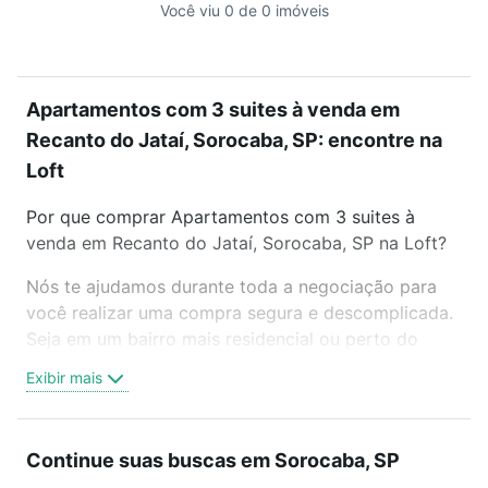
Você viu 0 de 0 imóveis
Apartamentos com 3 suites à venda em
Recanto do Jataí, Sorocaba, SP: encontre na
Loft
Por que comprar Apartamentos com 3 suites à
venda em Recanto do Jataí, Sorocaba, SP na Loft?
Nós te ajudamos durante toda a negociação para
você realizar uma compra segura e descomplicada.
Seja em um bairro mais residencial ou perto do
trabalho e do metrô, aqui você vai encontrar a
Exibir mais
oferta ideal de Apartamentos com 3 suites à venda
em Recanto do Jataí, Sorocaba, SP para conquistar
seu sonho. Agende uma visita presencial ou por
Continue suas buscas em Sorocaba, SP
videochamada, é grátis, sem compromisso e você