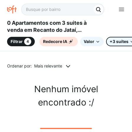
0 Apartamentos com 3 suites à
venda em Recanto do Jataí,
Sorocaba, SP
Filtrar
Redecore IA
Valor
+3 suítes
4
Ordenar por:
Mais relevante
Nenhum imóvel
encontrado :/