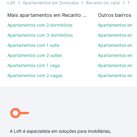
ainda conta com mais de 46 mil corretores e
Loft
Apartamentos em Sorocaba
Recanto do Jataí
Tipo
imobiliárias te ajudando na compra, venda ou troca
Mais apartamentos em Recanto do Jataí
Outros bairros 
de imóveis.
Apartamentos com 2 dormitórios
Apartamentos em C
Como escolher um imóvel?
Apartamentos com 3 dormitórios
Apartamentos em Vi
Use barra de busca no topo para pesquisar por
Apartamentos com 1 suíte
Apartamentos em J
ruas, bairros e até condomínios favoritos. Você
Apartamentos com 2 suítes
Apartamentos em J
também pode usar os filtros como quantidade de
quartos, suítes, com ou sem vaga de garagem para
Apartamentos com 1 vaga
Apartamentos em Vi
combinar perfeitamente com o preço, metragem e
Apartamentos com 2 vagas
Apartamentos em J
comodidades, como piscina, academia, salão de
festas ou área verde e encontrar Apartamentos com
3 suites à venda em Recanto do Jataí, Sorocaba, SP
ideal para você na Loft.
Qual o preço de Apartamentos com 3 suites à
venda em Recanto do Jataí, Sorocaba, SP?
A Loft é especialista em soluções para imobiliárias,
Aqui na Loft temos a oferta ideal para você, com