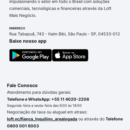
impulsionando o setor em todo o Brasil com soluções
Apartamentos com 3 suites à venda em Recanto do
comerciais, tecnológicas e financeiras através da Loft
Jataí, Sorocaba, SP que custam a partir de R$ 0 e
Mais Negócio.
com nossas opções de financiamento imobiliário as
parcelas podem se adequar ao seu orçamento. Se
ENDEREÇO
ainda tem alguma dúvida dos custos envolvidos no
Rua Tabapuã, 743 - Itaim Bibi, São Paulo - SP, 04533-012
processo de compra, veja em nosso portal
quanto
Baixe nosso app
custa comprar um apartamento
e conte com a
gente para comprar o imóvel dos seus sonhos com
segurança e conforto. Loft, com você até as
chaves.
Fale Conosco
Atendimento para dúvidas gerais:
Telefone e WhatsApp: +55 11 4020-2208
Segunda-feira a sexta-feira das 9:00 às 18:00
Negociação de taxa ou aluguel em atraso:
loft.vc/fianca_inquilino_arealogada
ou através do
Telefone
0800 001 6003