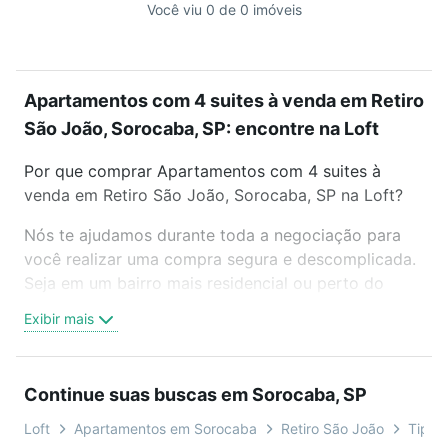
Você viu 0 de 0 imóveis
Apartamentos com 4 suites à venda em Retiro
São João, Sorocaba, SP: encontre na Loft
Por que comprar Apartamentos com 4 suites à
venda em Retiro São João, Sorocaba, SP na Loft?
Nós te ajudamos durante toda a negociação para
você realizar uma compra segura e descomplicada.
Seja em um bairro mais residencial ou perto do
trabalho e do metrô, aqui você vai encontrar a
Exibir mais
oferta ideal de Apartamentos com 4 suites à venda
em Retiro São João, Sorocaba, SP para conquistar
seu sonho. Agende uma visita presencial ou por
Continue suas buscas em Sorocaba, SP
videochamada, é grátis, sem compromisso e você
ainda conta com mais de 46 mil corretores e
Loft
Apartamentos em Sorocaba
Retiro São João
Tipo p