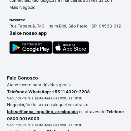
comerciais, tecnológicas e financeiras através da Loft
João, Sorocaba, SP que custam a partir de R$ 0 e
Mais Negócio.
com nossas opções de financiamento imobiliário as
parcelas podem se adequar ao seu orçamento. Se
ENDEREÇO
ainda tem alguma dúvida dos custos envolvidos no
Rua Tabapuã, 743 - Itaim Bibi, São Paulo - SP, 04533-012
processo de compra, veja em nosso portal
quanto
Baixe nosso app
custa comprar um apartamento
e conte com a
gente para comprar o imóvel dos seus sonhos com
segurança e conforto. Loft, com você até as
chaves.
Fale Conosco
Atendimento para dúvidas gerais:
Telefone e WhatsApp: +55 11 4020-2208
Segunda-feira a sexta-feira das 9:00 às 18:00
Negociação de taxa ou aluguel em atraso:
loft.vc/fianca_inquilino_arealogada
ou através do
Telefone
0800 001 6003
Segunda-feira a sexta-feira das 9:00 às 18:00