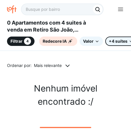
0 Apartamentos com 4 suites à
venda em Retiro São João,
Sorocaba, SP
Filtrar
Redecore IA
Valor
+4 suítes
4
Ordenar por:
Mais relevante
Nenhum imóvel
encontrado :/