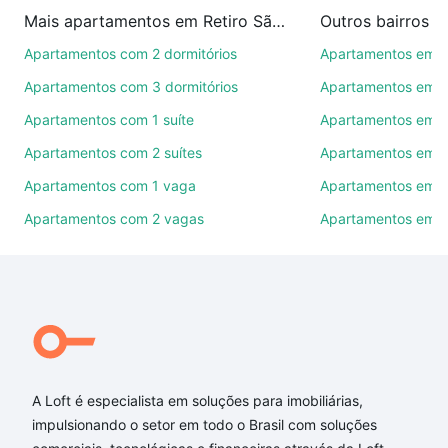
imobiliárias te ajudando na compra, venda ou troca
Mais apartamentos em Retiro São João
Outros bairros 
de imóveis.
Apartamentos com 2 dormitórios
Apartamentos em C
Como escolher um imóvel?
Apartamentos com 3 dormitórios
Apartamentos em Vi
Use barra de busca no topo para pesquisar por
Apartamentos com 1 suíte
Apartamentos em J
ruas, bairros e até condomínios favoritos. Você
Apartamentos com 2 suítes
Apartamentos em J
também pode usar os filtros como quantidade de
quartos, suítes, com ou sem vaga de garagem para
Apartamentos com 1 vaga
Apartamentos em Vi
combinar perfeitamente com o preço, metragem e
Apartamentos com 2 vagas
Apartamentos em J
comodidades, como piscina, academia, salão de
festas ou área verde e encontrar Apartamentos com
4 suites à venda em Retiro São João, Sorocaba, SP
ideal para você na Loft.
Qual o preço de Apartamentos com 4 suites à
venda em Retiro São João, Sorocaba, SP?
A Loft é especialista em soluções para imobiliárias,
Aqui na Loft temos a oferta ideal para você, com
impulsionando o setor em todo o Brasil com soluções
Apartamentos com 4 suites à venda em Retiro São