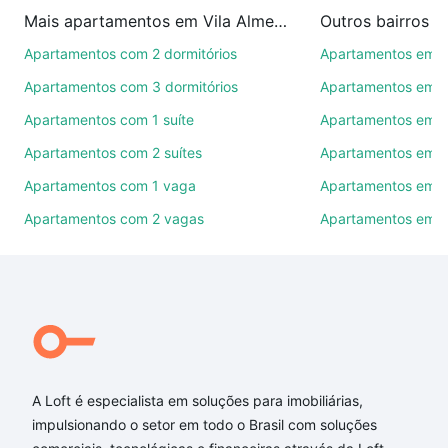
imobiliárias te ajudando na compra, venda ou troca
Mais apartamentos em Vila Almeida
Outros bairros 
de imóveis.
Apartamentos com 2 dormitórios
Apartamentos em C
Como escolher um imóvel?
Apartamentos com 3 dormitórios
Apartamentos em Vi
Use barra de busca no topo para pesquisar por
Apartamentos com 1 suíte
Apartamentos em J
ruas, bairros e até condomínios favoritos. Você
Apartamentos com 2 suítes
Apartamentos em J
também pode usar os filtros como quantidade de
quartos, suítes, com ou sem vaga de garagem para
Apartamentos com 1 vaga
Apartamentos em Vi
combinar perfeitamente com o preço, metragem e
Apartamentos com 2 vagas
Apartamentos em J
comodidades, como piscina, academia, salão de
festas ou área verde e encontrar Apartamentos com
3 banheiros à venda em Vila Almeida, Sorocaba, SP
ideal para você na Loft.
Qual o preço de Apartamentos com 3 banheiros à
venda em Vila Almeida, Sorocaba, SP?
A Loft é especialista em soluções para imobiliárias,
Aqui na Loft temos a oferta ideal para você, com
impulsionando o setor em todo o Brasil com soluções
Apartamentos com 3 banheiros à venda em Vila