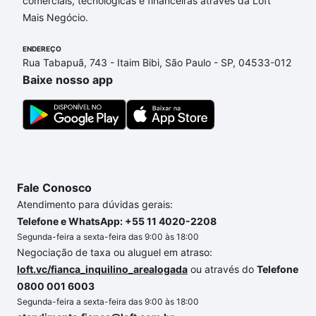
comerciais, tecnológicas e financeiras através da Loft
Almeida, Sorocaba, SP que custam a partir de R$ 0
Mais Negócio.
e com nossas opções de financiamento imobiliário
as parcelas podem se adequar ao seu orçamento.
ENDEREÇO
Se ainda tem alguma dúvida dos custos envolvidos
Rua Tabapuã, 743 - Itaim Bibi, São Paulo - SP, 04533-012
no processo de compra, veja em nosso portal
Baixe nosso app
quanto custa comprar um apartamento
e conte com
a gente para comprar o imóvel dos seus sonhos
com segurança e conforto. Loft, com você até as
chaves.
Fale Conosco
Atendimento para dúvidas gerais:
Telefone e WhatsApp: +55 11 4020-2208
Segunda-feira a sexta-feira das 9:00 às 18:00
Negociação de taxa ou aluguel em atraso:
loft.vc/fianca_inquilino_arealogada
ou através do
Telefone
0800 001 6003
Segunda-feira a sexta-feira das 9:00 às 18:00