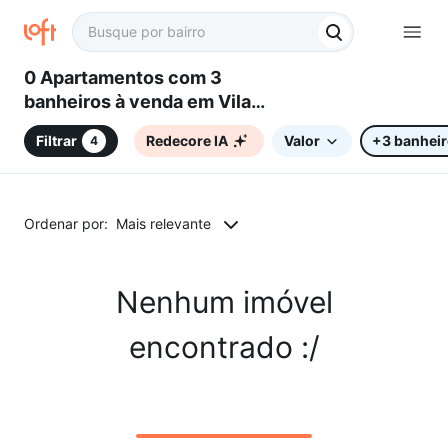
0 Apartamentos com 3
banheiros à venda em Vila
Almeida, Sorocaba, SP
Filtrar
Redecore IA
Valor
+3 banhei
4
Ordenar por:
Mais relevante
Nenhum imóvel
encontrado :/