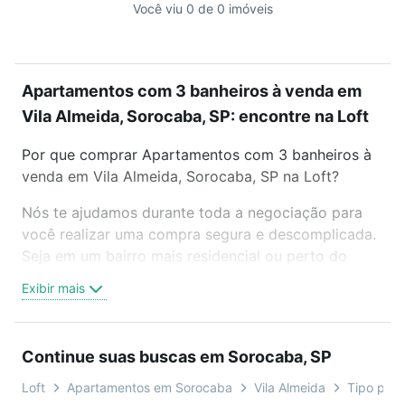
Você viu 0 de 0 imóveis
Apartamentos com 3 banheiros à venda em
Vila Almeida, Sorocaba, SP: encontre na Loft
Por que comprar Apartamentos com 3 banheiros à
venda em Vila Almeida, Sorocaba, SP na Loft?
Nós te ajudamos durante toda a negociação para
você realizar uma compra segura e descomplicada.
Seja em um bairro mais residencial ou perto do
trabalho e do metrô, aqui você vai encontrar a
Exibir mais
oferta ideal de Apartamentos com 3 banheiros à
venda em Vila Almeida, Sorocaba, SP para
conquistar seu sonho. Agende uma visita presencial
Continue suas buscas em Sorocaba, SP
ou por videochamada, é grátis, sem compromisso e
você ainda conta com mais de 46 mil corretores e
Loft
Apartamentos em Sorocaba
Vila Almeida
Tipo padr