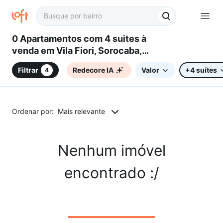
0 Apartamentos com 4 suites à
venda em Vila Fiori, Sorocaba,
SP
Filtrar
Redecore IA
Valor
+4 suítes
4
Ordenar por:
Mais relevante
Nenhum imóvel
encontrado :/