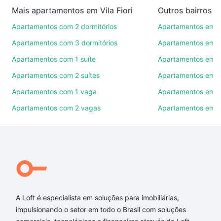
imobiliárias te ajudando na compra, venda ou troca
Mais apartamentos em Vila Fiori
Outros bairros 
de imóveis.
Apartamentos com 2 dormitórios
Apartamentos em C
Como escolher um imóvel?
Apartamentos com 3 dormitórios
Apartamentos em Vi
Use barra de busca no topo para pesquisar por
Apartamentos com 1 suíte
Apartamentos em J
ruas, bairros e até condomínios favoritos. Você
Apartamentos com 2 suítes
Apartamentos em J
também pode usar os filtros como quantidade de
quartos, suítes, com ou sem vaga de garagem para
Apartamentos com 1 vaga
Apartamentos em Vi
combinar perfeitamente com o preço, metragem e
Apartamentos com 2 vagas
Apartamentos em J
comodidades, como piscina, academia, salão de
festas ou área verde e encontrar Apartamentos com
4 suites à venda em Vila Fiori, Sorocaba, SP ideal
para você na Loft.
Qual o preço de Apartamentos com 4 suites à
venda em Vila Fiori, Sorocaba, SP?
A Loft é especialista em soluções para imobiliárias,
Aqui na Loft temos a oferta ideal para você, com
impulsionando o setor em todo o Brasil com soluções
Apartamentos com 4 suites à venda em Vila Fiori,