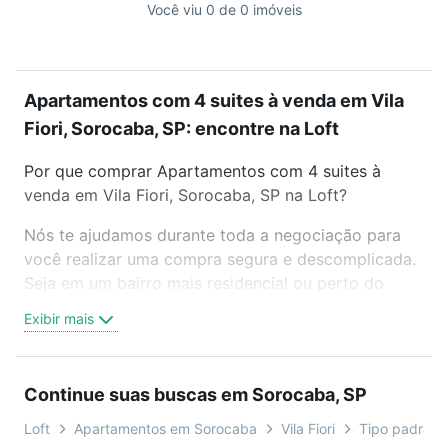
Você viu 0 de 0 imóveis
Apartamentos com 4 suites à venda em Vila
Fiori, Sorocaba, SP: encontre na Loft
Por que comprar Apartamentos com 4 suites à
venda em Vila Fiori, Sorocaba, SP na Loft?
Nós te ajudamos durante toda a negociação para
você realizar uma compra segura e descomplicada.
Seja em um bairro mais residencial ou perto do
trabalho e do metrô, aqui você vai encontrar a
Exibir mais
oferta ideal de Apartamentos com 4 suites à venda
em Vila Fiori, Sorocaba, SP para conquistar seu
sonho. Agende uma visita presencial ou por
Continue suas buscas em Sorocaba, SP
videochamada, é grátis, sem compromisso e você
ainda conta com mais de 46 mil corretores e
Loft
Apartamentos em Sorocaba
Vila Fiori
Tipo padrão, 