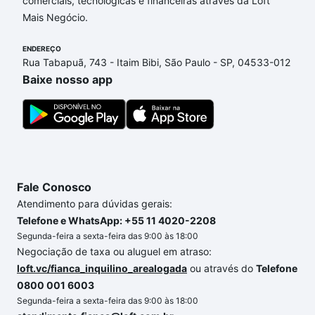
comerciais, tecnológicas e financeiras através da Loft
Sorocaba, SP que custam a partir de R$ 0 e com
Mais Negócio.
nossas opções de financiamento imobiliário as
parcelas podem se adequar ao seu orçamento. Se
ENDEREÇO
ainda tem alguma dúvida dos custos envolvidos no
Rua Tabapuã, 743 - Itaim Bibi, São Paulo - SP, 04533-012
processo de compra, veja em nosso portal
quanto
Baixe nosso app
custa comprar um apartamento
e conte com a
gente para comprar o imóvel dos seus sonhos com
segurança e conforto. Loft, com você até as
chaves.
Fale Conosco
Atendimento para dúvidas gerais:
Telefone e WhatsApp: +55 11 4020-2208
Segunda-feira a sexta-feira das 9:00 às 18:00
Negociação de taxa ou aluguel em atraso:
loft.vc/fianca_inquilino_arealogada
ou através do
Telefone
0800 001 6003
Segunda-feira a sexta-feira das 9:00 às 18:00