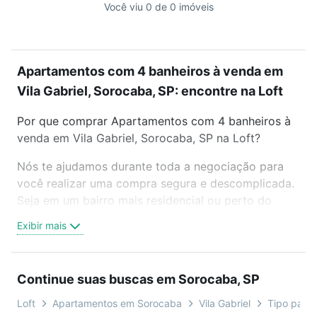
Você viu 0 de 0 imóveis
Apartamentos com 4 banheiros à venda em
Vila Gabriel, Sorocaba, SP: encontre na Loft
Por que comprar Apartamentos com 4 banheiros à
venda em Vila Gabriel, Sorocaba, SP na Loft?
Nós te ajudamos durante toda a negociação para
você realizar uma compra segura e descomplicada.
Seja em um bairro mais residencial ou perto do
trabalho e do metrô, aqui você vai encontrar a
Exibir mais
oferta ideal de Apartamentos com 4 banheiros à
venda em Vila Gabriel, Sorocaba, SP para
conquistar seu sonho. Agende uma visita presencial
Continue suas buscas em Sorocaba, SP
ou por videochamada, é grátis, sem compromisso e
você ainda conta com mais de 46 mil corretores e
Loft
Apartamentos em Sorocaba
Vila Gabriel
Tipo padrã