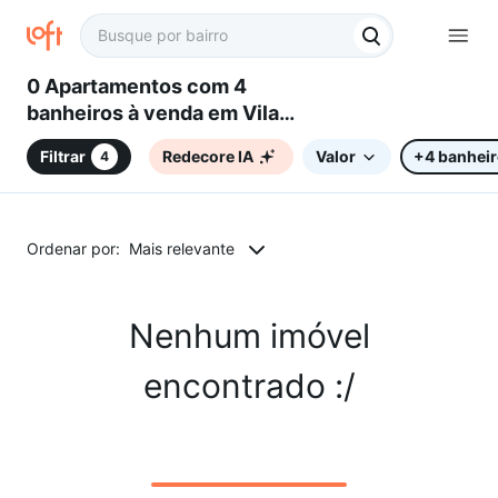
0 Apartamentos com 4
banheiros à venda em Vila
Gabriel, Sorocaba, SP
Filtrar
Redecore IA
Valor
+4 banhei
4
Ordenar por:
Mais relevante
Nenhum imóvel
encontrado :/