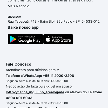
comerciais, tecnológicas e financeiras através da Loft
Gabriel, Sorocaba, SP que custam a partir de R$ 0 e
Mais Negócio.
com nossas opções de financiamento imobiliário as
parcelas podem se adequar ao seu orçamento. Se
ENDEREÇO
ainda tem alguma dúvida dos custos envolvidos no
Rua Tabapuã, 743 - Itaim Bibi, São Paulo - SP, 04533-012
processo de compra, veja em nosso portal
quanto
Baixe nosso app
custa comprar um apartamento
e conte com a
gente para comprar o imóvel dos seus sonhos com
segurança e conforto. Loft, com você até as
chaves.
Fale Conosco
Atendimento para dúvidas gerais:
Telefone e WhatsApp: +55 11 4020-2208
Segunda-feira a sexta-feira das 9:00 às 18:00
Negociação de taxa ou aluguel em atraso:
loft.vc/fianca_inquilino_arealogada
ou através do
Telefone
0800 001 6003
Segunda-feira a sexta-feira das 9:00 às 18:00