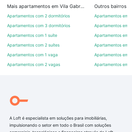
imobiliárias te ajudando na compra, venda ou troca
Mais apartamentos em Vila Gabriel
Outros bairros 
de imóveis.
Apartamentos com 2 dormitórios
Apartamentos em C
Como escolher um imóvel?
Apartamentos com 3 dormitórios
Apartamentos em Vi
Use barra de busca no topo para pesquisar por
Apartamentos com 1 suíte
Apartamentos em J
ruas, bairros e até condomínios favoritos. Você
Apartamentos com 2 suítes
Apartamentos em J
também pode usar os filtros como quantidade de
quartos, suítes, com ou sem vaga de garagem para
Apartamentos com 1 vaga
Apartamentos em Vi
combinar perfeitamente com o preço, metragem e
Apartamentos com 2 vagas
Apartamentos em J
comodidades, como piscina, academia, salão de
festas ou área verde e encontrar Apartamentos com
4 banheiros à venda em Vila Gabriel, Sorocaba, SP
ideal para você na Loft.
Qual o preço de Apartamentos com 4 banheiros à
venda em Vila Gabriel, Sorocaba, SP?
A Loft é especialista em soluções para imobiliárias,
Aqui na Loft temos a oferta ideal para você, com
impulsionando o setor em todo o Brasil com soluções
Apartamentos com 4 banheiros à venda em Vila