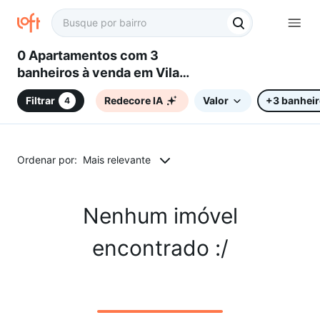
0 Apartamentos com 3
banheiros à venda em Vila
Gomes, Sorocaba, SP
Filtrar
Redecore IA
Valor
+3 banhei
4
Ordenar por:
Mais relevante
Nenhum imóvel
encontrado :/