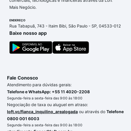
comerciais, tecnológicas e financeiras através da Loft
Gomes, Sorocaba, SP que custam a partir de R$ 0 e
Mais Negócio.
com nossas opções de financiamento imobiliário as
parcelas podem se adequar ao seu orçamento. Se
ENDEREÇO
ainda tem alguma dúvida dos custos envolvidos no
Rua Tabapuã, 743 - Itaim Bibi, São Paulo - SP, 04533-012
processo de compra, veja em nosso portal
quanto
Baixe nosso app
custa comprar um apartamento
e conte com a
gente para comprar o imóvel dos seus sonhos com
segurança e conforto. Loft, com você até as
chaves.
Fale Conosco
Atendimento para dúvidas gerais:
Telefone e WhatsApp: +55 11 4020-2208
Segunda-feira a sexta-feira das 9:00 às 18:00
Negociação de taxa ou aluguel em atraso:
loft.vc/fianca_inquilino_arealogada
ou através do
Telefone
0800 001 6003
Segunda-feira a sexta-feira das 9:00 às 18:00