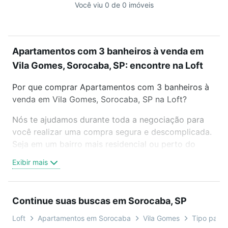
Você viu 0 de 0 imóveis
Apartamentos com 3 banheiros à venda em
Vila Gomes, Sorocaba, SP: encontre na Loft
Por que comprar Apartamentos com 3 banheiros à
venda em Vila Gomes, Sorocaba, SP na Loft?
Nós te ajudamos durante toda a negociação para
você realizar uma compra segura e descomplicada.
Seja em um bairro mais residencial ou perto do
trabalho e do metrô, aqui você vai encontrar a
Exibir mais
oferta ideal de Apartamentos com 3 banheiros à
venda em Vila Gomes, Sorocaba, SP para conquistar
seu sonho. Agende uma visita presencial ou por
Continue suas buscas em Sorocaba, SP
videochamada, é grátis, sem compromisso e você
ainda conta com mais de 46 mil corretores e
Loft
Apartamentos em Sorocaba
Vila Gomes
Tipo padrã