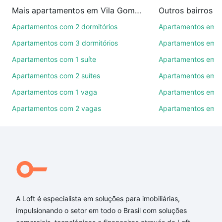
imobiliárias te ajudando na compra, venda ou troca
Mais apartamentos em Vila Gomes
Outros bairros 
de imóveis.
Apartamentos com 2 dormitórios
Apartamentos em C
Como escolher um imóvel?
Apartamentos com 3 dormitórios
Apartamentos em Vi
Use barra de busca no topo para pesquisar por
Apartamentos com 1 suíte
Apartamentos em J
ruas, bairros e até condomínios favoritos. Você
Apartamentos com 2 suítes
Apartamentos em J
também pode usar os filtros como quantidade de
quartos, suítes, com ou sem vaga de garagem para
Apartamentos com 1 vaga
Apartamentos em Vi
combinar perfeitamente com o preço, metragem e
Apartamentos com 2 vagas
Apartamentos em J
comodidades, como piscina, academia, salão de
festas ou área verde e encontrar Apartamentos com
3 banheiros à venda em Vila Gomes, Sorocaba, SP
ideal para você na Loft.
Qual o preço de Apartamentos com 3 banheiros à
venda em Vila Gomes, Sorocaba, SP?
A Loft é especialista em soluções para imobiliárias,
Aqui na Loft temos a oferta ideal para você, com
impulsionando o setor em todo o Brasil com soluções
Apartamentos com 3 banheiros à venda em Vila