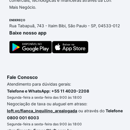
comerciais, tecnológicas e financeiras através da Loft
Guimarães, Sorocaba, SP que custam a partir de R$
Mais Negócio.
0 e com nossas opções de financiamento imobiliário
as parcelas podem se adequar ao seu orçamento.
ENDEREÇO
Se ainda tem alguma dúvida dos custos envolvidos
Rua Tabapuã, 743 - Itaim Bibi, São Paulo - SP, 04533-012
no processo de compra, veja em nosso portal
Baixe nosso app
quanto custa comprar um apartamento
e conte com
a gente para comprar o imóvel dos seus sonhos
com segurança e conforto. Loft, com você até as
chaves.
Fale Conosco
Atendimento para dúvidas gerais:
Telefone e WhatsApp: +55 11 4020-2208
Segunda-feira a sexta-feira das 9:00 às 18:00
Negociação de taxa ou aluguel em atraso:
loft.vc/fianca_inquilino_arealogada
ou através do
Telefone
0800 001 6003
Segunda-feira a sexta-feira das 9:00 às 18:00