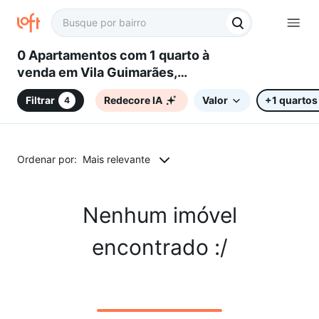
0 Apartamentos com 1 quarto à
venda em Vila Guimarães,
Sorocaba, SP
Filtrar
Redecore IA
Valor
+1 quartos
4
Ordenar por:
Mais relevante
Nenhum imóvel
encontrado :/