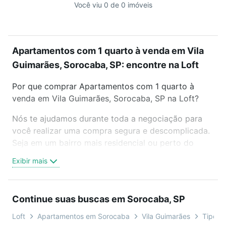
Você viu 0 de 0 imóveis
Apartamentos com 1 quarto à venda em Vila
Guimarães, Sorocaba, SP: encontre na Loft
Por que comprar Apartamentos com 1 quarto à
venda em Vila Guimarães, Sorocaba, SP na Loft?
Nós te ajudamos durante toda a negociação para
você realizar uma compra segura e descomplicada.
Seja em um bairro mais residencial ou perto do
trabalho e do metrô, aqui você vai encontrar a
Exibir mais
oferta ideal de Apartamentos com 1 quarto à venda
em Vila Guimarães, Sorocaba, SP para conquistar
seu sonho. Agende uma visita presencial ou por
Continue suas buscas em Sorocaba, SP
videochamada, é grátis, sem compromisso e você
ainda conta com mais de 46 mil corretores e
Loft
Apartamentos em Sorocaba
Vila Guimarães
Tipo pa