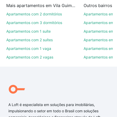
imobiliárias te ajudando na compra, venda ou troca
Mais apartamentos em Vila Guimarães
Outros bairros 
de imóveis.
Apartamentos com 2 dormitórios
Apartamentos em C
Como escolher um imóvel?
Apartamentos com 3 dormitórios
Apartamentos em Vi
Use barra de busca no topo para pesquisar por
Apartamentos com 1 suíte
Apartamentos em J
ruas, bairros e até condomínios favoritos. Você
Apartamentos com 2 suítes
Apartamentos em J
também pode usar os filtros como quantidade de
quartos, suítes, com ou sem vaga de garagem para
Apartamentos com 1 vaga
Apartamentos em Vi
combinar perfeitamente com o preço, metragem e
Apartamentos com 2 vagas
Apartamentos em J
comodidades, como piscina, academia, salão de
festas ou área verde e encontrar Apartamentos com
1 quarto à venda em Vila Guimarães, Sorocaba, SP
ideal para você na Loft.
Qual o preço de Apartamentos com 1 quarto à
venda em Vila Guimarães, Sorocaba, SP?
A Loft é especialista em soluções para imobiliárias,
Aqui na Loft temos a oferta ideal para você, com
impulsionando o setor em todo o Brasil com soluções
Apartamentos com 1 quarto à venda em Vila