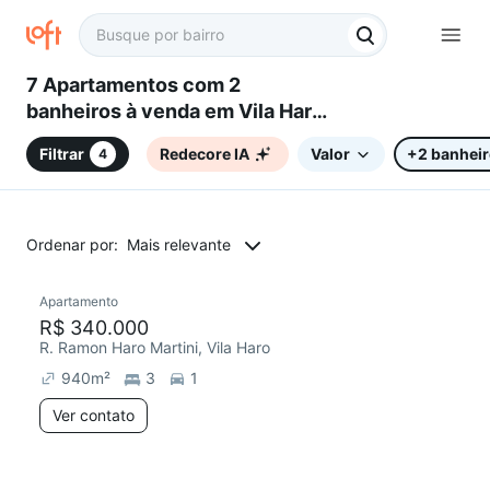
7 Apartamentos com 2
banheiros à venda em Vila Haro,
Sorocaba, SP
Filtrar
Redecore IA
Valor
+2 banhei
4
Ordenar por:
Mais relevante
Apartamento
R$ 340.000
R. Ramon Haro Martini, Vila Haro
940
m²
3
1
Ver contato