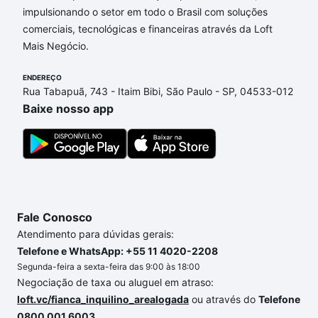
impulsionando o setor em todo o Brasil com soluções
Apartamentos com 2 banheiros à venda em Vila
comerciais, tecnológicas e financeiras através da Loft
Haro, Sorocaba, SP que custam a partir de R$ 0 e
Mais Negócio.
com nossas opções de financiamento imobiliário as
parcelas podem se adequar ao seu orçamento. Se
ENDEREÇO
ainda tem alguma dúvida dos custos envolvidos no
Rua Tabapuã, 743 - Itaim Bibi, São Paulo - SP, 04533-012
processo de compra, veja em nosso portal
quanto
Baixe nosso app
custa comprar um apartamento
e conte com a
gente para comprar o imóvel dos seus sonhos com
segurança e conforto. Loft, com você até as
chaves.
Fale Conosco
Atendimento para dúvidas gerais:
Telefone e WhatsApp: +55 11 4020-2208
Segunda-feira a sexta-feira das 9:00 às 18:00
Negociação de taxa ou aluguel em atraso:
loft.vc/fianca_inquilino_arealogada
ou através do
Telefone
0800 001 6003