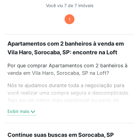
Você viu 7 de 7 imóveis
1
Apartamentos com 2 banheiros à venda em
Vila Haro, Sorocaba, SP: encontre na Loft
Por que comprar Apartamentos com 2 banheiros à
venda em Vila Haro, Sorocaba, SP na Loft?
Nós te ajudamos durante toda a negociação para
você realizar uma compra segura e descomplicada.
Seja em um bairro mais residencial ou perto do
trabalho e do metrô, aqui você vai encontrar a
Exibir mais
oferta ideal de Apartamentos com 2 banheiros à
venda em Vila Haro, Sorocaba, SP para conquistar
seu sonho. Agende uma visita presencial ou por
Continue suas buscas em Sorocaba, SP
videochamada, é grátis, sem compromisso e você