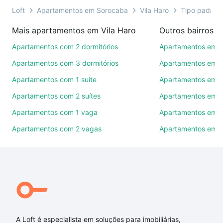
ainda conta com mais de 46 mil corretores e
Loft
Apartamentos em Sorocaba
Vila Haro
Tipo padrão,
imobiliárias te ajudando na compra, venda ou troca
Mais apartamentos em Vila Haro
Outros bairros 
de imóveis.
Apartamentos com 2 dormitórios
Apartamentos em C
Como escolher um imóvel?
Apartamentos com 3 dormitórios
Apartamentos em Vi
Use barra de busca no topo para pesquisar por
Apartamentos com 1 suíte
Apartamentos em J
ruas, bairros e até condomínios favoritos. Você
Apartamentos com 2 suítes
Apartamentos em J
também pode usar os filtros como quantidade de
quartos, suítes, com ou sem vaga de garagem para
Apartamentos com 1 vaga
Apartamentos em Vi
combinar perfeitamente com o preço, metragem e
Apartamentos com 2 vagas
Apartamentos em J
comodidades, como piscina, academia, salão de
festas ou área verde e encontrar Apartamentos com
2 banheiros à venda em Vila Haro, Sorocaba, SP
ideal para você na Loft.
Qual o preço de Apartamentos com 2 banheiros à
venda em Vila Haro, Sorocaba, SP?
A Loft é especialista em soluções para imobiliárias,
Aqui na Loft temos a oferta ideal para você, com