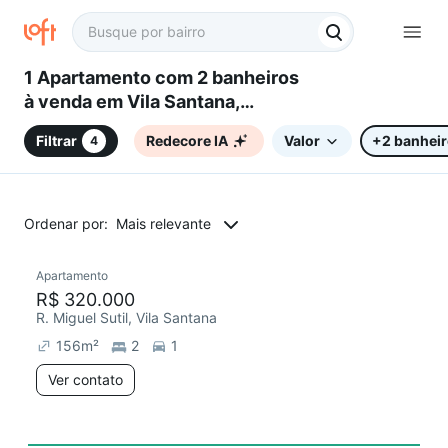
1 Apartamento com 2 banheiros
à venda em Vila Santana,
Sorocaba, SP
Filtrar
Redecore IA
Valor
+2 banhei
4
Ordenar por:
Mais relevante
Apartamento
Chegou há 5 dias
R$ 320.000
R. Miguel Sutil, Vila Santana
156
m²
2
1
Ver contato