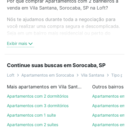
Por que comprar Apartamentos com 2 banheiros à
venda em Vila Santana, Sorocaba, SP na Loft?
Nós te ajudamos durante toda a negociação para
você realizar uma compra segura e descomplicada.
Seja em um bairro mais residencial ou perto do
trabalho e do metrô, aqui você vai encontrar a
Exibir mais
oferta ideal de Apartamentos com 2 banheiros à
venda em Vila Santana, Sorocaba, SP para
conquistar seu sonho. Agende uma visita presencial
Continue suas buscas em Sorocaba, SP
ou por videochamada, é grátis, sem compromisso e
você ainda conta com mais de 46 mil corretores e
Loft
Apartamentos em Sorocaba
Vila Santana
Tipo padr
imobiliárias te ajudando na compra, venda ou troca
Mais apartamentos em Vila Santana
Outros bairros 
de imóveis.
Apartamentos com 2 dormitórios
Apartamentos em C
Como escolher um imóvel?
Apartamentos com 3 dormitórios
Apartamentos em Vi
Use barra de busca no topo para pesquisar por
Apartamentos com 1 suíte
Apartamentos em J
ruas, bairros e até condomínios favoritos. Você
Apartamentos com 2 suítes
Apartamentos em J
também pode usar os filtros como quantidade de