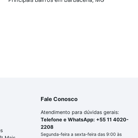
a tem alguma dúvida dos custos envolvidos no processo d
imóvel dos seus sonhos com segurança e conforto. Loft, c
Fale Conosco
Atendimento para dúvidas gerais:
Telefone e WhatsApp: +55 11 4020-
2208
es
Segunda-feira a sexta-feira das 9:00 às
ft Mais