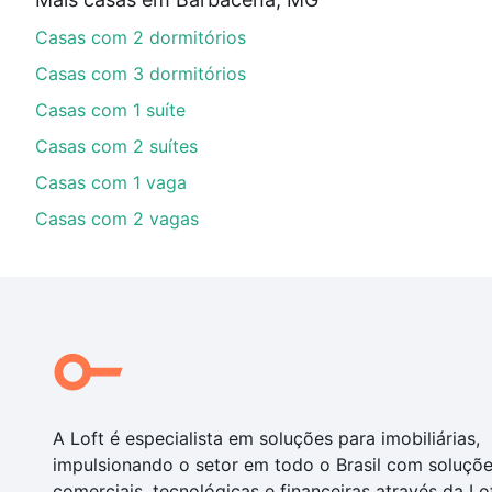
parcelas podem se adequar ao seu orçamento. Se aind
Casas com 2 dormitórios
um apartamento
e conte com a gente para comprar o 
Casas com 3 dormitórios
Casas com 1 suíte
Casas com 2 suítes
Casas com 1 vaga
Casas com 2 vagas
A Loft é especialista em soluções para imobiliárias,
impulsionando o setor em todo o Brasil com soluçõ
comerciais, tecnológicas e financeiras através da Lo