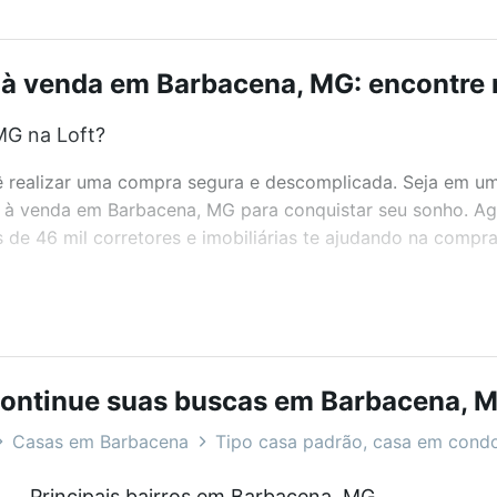
à venda em Barbacena, MG: encontre 
MG na Loft?
realizar uma compra segura e descomplicada. Seja em um b
as à venda em Barbacena, MG para conquistar seu sonho. A
de 46 mil corretores e imobiliárias te ajudando na compra
bairros e até condomínios favoritos. Você também pode usa
com o preço, metragem e comodidades, como piscina, aca
oft.
ontinue suas buscas em Barbacena, 
MG?
Casas em Barbacena
Tipo casa padrão, casa em cond
as à venda em Barbacena, MG que custam a partir de R$ 0 
Principais bairros em Barbacena, MG