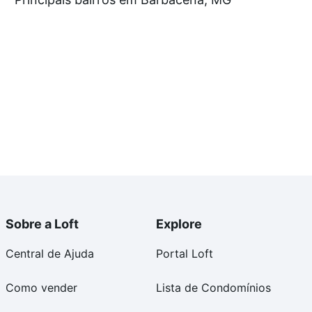
e compra, veja em nosso portal
quanto custa comprar
om você até as chaves.
Sobre a Loft
Explore
Central de Ajuda
Portal Loft
Como vender
Lista de Condomínios