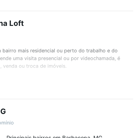
na Loft
airro mais residencial ou perto do trabalho e do
gende uma visita presencial ou por videochamada, é
, venda ou troca de imóveis.
r os filtros como quantidade de quartos, suítes, com
demia, salão de festas ou área verde e encontrar
MG
omínio
e com nossas opções de financiamento imobiliário as
Principais bairros em Barbacena, MG