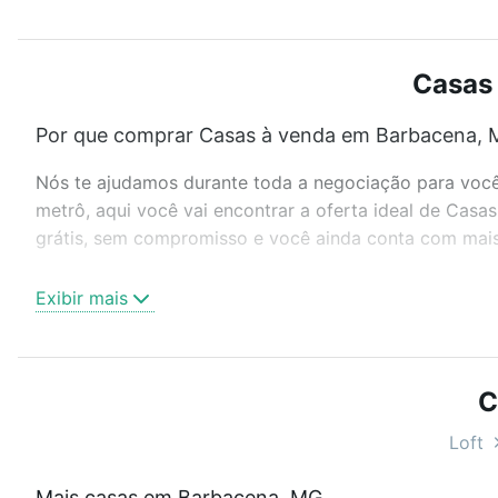
Casas 
Por que comprar Casas à venda em Barbacena, 
Nós te ajudamos durante toda a negociação para você 
metrô, aqui você vai encontrar a oferta ideal de Cas
grátis, sem compromisso e você ainda conta com mais 
Como escolher um imóvel?
Exibir mais
Use barra de busca no topo para pesquisar por ruas, 
ou sem vaga de garagem para combinar perfeitamente 
Casas à venda em Barbacena, MG ideal para você na L
C
Qual o preço de Casas à venda em Barbacena, 
Loft
Aqui na Loft temos a oferta ideal para você, com Cas
Mais casas em Barbacena, MG