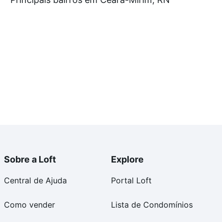
tos envolvidos no processo de compra, veja em nosso
egurança e conforto. Loft, com você até as chaves.
Sobre a Loft
Explore
Central de Ajuda
Portal Loft
Como vender
Lista de Condomínios