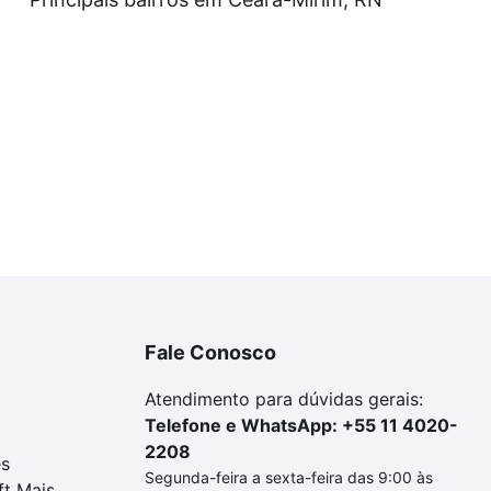
uar ao seu orçamento. Se ainda tem alguma dúvida dos cus
 com a gente para comprar o imóvel dos seus sonhos com s
Fale Conosco
Atendimento para dúvidas gerais:
Telefone e WhatsApp: +55 11 4020-
2208
es
Segunda-feira a sexta-feira das 9:00 às
ft Mais