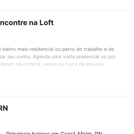
ncontre na Loft
airro mais residencial ou perto do trabalho e do
ar seu sonho. Agende uma visita presencial ou por
judando na compra, venda ou troca de imóveis.
r os filtros como quantidade de quartos, suítes, com
demia, salão de festas ou área verde e encontrar
 RN
 a partir de R$ 0 e com nossas opções de
Principais bairros em Ceará-Mirim, RN