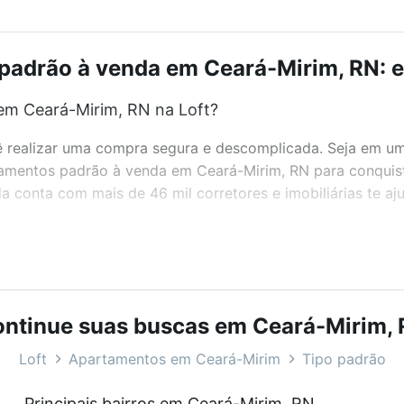
adrão à venda em Ceará-Mirim, RN: e
em Ceará-Mirim, RN na Loft?
realizar uma compra segura e descomplicada. Seja em um b
rtamentos padrão à venda em Ceará-Mirim, RN para conquist
 conta com mais de 46 mil corretores e imobiliárias te a
bairros e até condomínios favoritos. Você também pode usa
com o preço, metragem e comodidades, como piscina, aca
l para você na Loft.
ntinue suas buscas em Ceará-Mirim,
em Ceará-Mirim, RN?
Loft
Apartamentos em Ceará-Mirim
Tipo padrão
artamentos padrão à venda em Ceará-Mirim, RN que custam
Principais bairros em Ceará-Mirim, RN