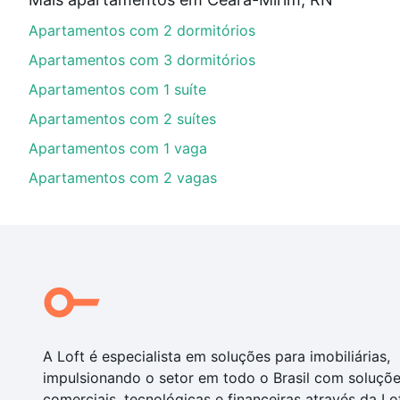
financiamento imobiliário as parcelas podem se adeq
Apartamentos com 2 dormitórios
portal
quanto custa comprar um apartamento
e conte
Apartamentos com 3 dormitórios
Apartamentos com 1 suíte
Apartamentos com 2 suítes
Apartamentos com 1 vaga
Apartamentos com 2 vagas
A Loft é especialista em soluções para imobiliárias,
impulsionando o setor em todo o Brasil com soluçõ
comerciais, tecnológicas e financeiras através da Lo