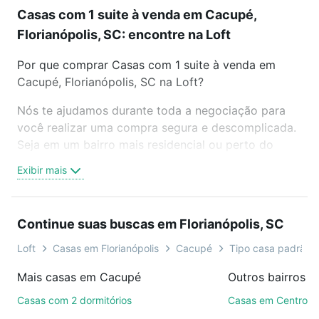
Casas com 1 suite à venda em Cacupé,
Florianópolis, SC: encontre na Loft
Por que comprar Casas com 1 suite à venda em
Cacupé, Florianópolis, SC na Loft?
Nós te ajudamos durante toda a negociação para
você realizar uma compra segura e descomplicada.
Seja em um bairro mais residencial ou perto do
trabalho e do metrô, aqui você vai encontrar a
Exibir mais
oferta ideal de Casas com 1 suite à venda em
Cacupé, Florianópolis, SC para conquistar seu
sonho. Agende uma visita presencial ou por
Continue suas buscas em Florianópolis, SC
videochamada, é grátis, sem compromisso e você
ainda conta com mais de 46 mil corretores e
Loft
Casas em Florianópolis
Cacupé
Tipo casa padrão,
imobiliárias te ajudando na compra, venda ou troca
Mais casas em Cacupé
de imóveis.
Casas com 2 dormitórios
Casas em Centro
Como escolher um imóvel?