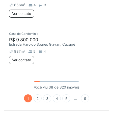
656
m²
4
3
Ver contato
Casa de Condomínio
R$ 9.800.000
Estrada Haroldo Soares Glavan, Cacupé
937
m²
5
4
Ver contato
Você viu 38 de 320 imóveis
1
2
3
4
5
...
9