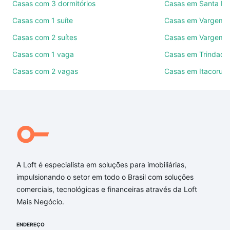
Casas com 3 dormitórios
Casas em Santa Mô
Use barra de busca no topo para pesquisar por
Casas com 1 suíte
Casas em Vargem 
ruas, bairros e até condomínios favoritos. Você
Casas com 2 suítes
Casas em Vargem 
também pode usar os filtros como quantidade de
quartos, suítes, com ou sem vaga de garagem para
Casas com 1 vaga
Casas em Trindade
combinar perfeitamente com o preço, metragem e
Casas com 2 vagas
Casas em Itacorubi
comodidades, como piscina, academia, salão de
festas ou área verde e encontrar Casas com 1 suite
à venda em Cacupé, Florianópolis, SC ideal para
você na Loft.
Qual o preço de Casas com 1 suite à venda em
Cacupé, Florianópolis, SC?
A Loft é especialista em soluções para imobiliárias,
Aqui na Loft temos a oferta ideal para você, com
impulsionando o setor em todo o Brasil com soluções
Casas com 1 suite à venda em Cacupé,
comerciais, tecnológicas e financeiras através da Loft
Florianópolis, SC que custam a partir de R$ 0 e com
Mais Negócio.
nossas opções de financiamento imobiliário as
parcelas podem se adequar ao seu orçamento. Se
ENDEREÇO
ainda tem alguma dúvida dos custos envolvidos no