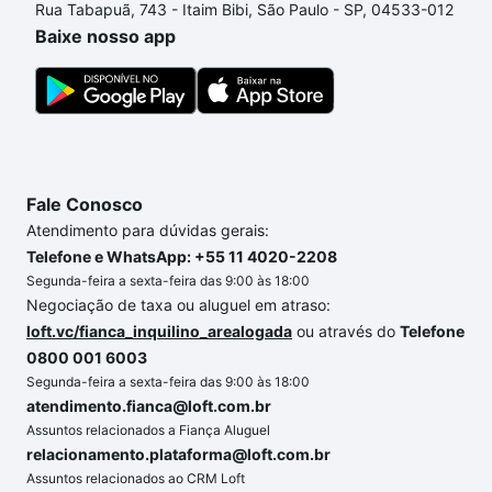
Rua Tabapuã, 743 - Itaim Bibi, São Paulo - SP, 04533-012
processo de compra, veja em nosso portal
quanto
Baixe nosso app
custa comprar um apartamento
e conte com a
gente para comprar o imóvel dos seus sonhos com
segurança e conforto. Loft, com você até as
chaves.
Fale Conosco
Atendimento para dúvidas gerais:
Telefone e WhatsApp: +55 11 4020-2208
Segunda-feira a sexta-feira das 9:00 às 18:00
Negociação de taxa ou aluguel em atraso:
loft.vc/fianca_inquilino_arealogada
ou através do
Telefone
0800 001 6003
Segunda-feira a sexta-feira das 9:00 às 18:00
atendimento.fianca@loft.com.br
Assuntos relacionados a Fiança Aluguel
relacionamento.plataforma@loft.com.br
Assuntos relacionados ao CRM Loft