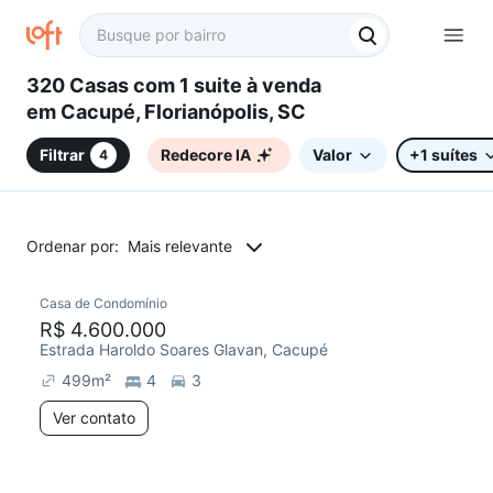
320 Casas com 1 suite à venda
em Cacupé, Florianópolis, SC
Filtrar
Redecore IA
Valor
+1 suítes
4
Ordenar por:
Mais relevante
Casa de Condomínio
Chegou este mês
R$ 4.600.000
Estrada Haroldo Soares Glavan, Cacupé
499
m²
4
3
Ver contato