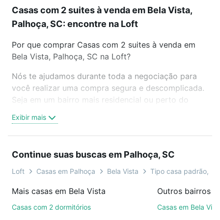
Casas com 2 suites à venda em Bela Vista,
Palhoça, SC: encontre na Loft
Por que comprar Casas com 2 suites à venda em
Bela Vista, Palhoça, SC na Loft?
Nós te ajudamos durante toda a negociação para
você realizar uma compra segura e descomplicada.
Seja em um bairro mais residencial ou perto do
trabalho e do metrô, aqui você vai encontrar a
Exibir mais
oferta ideal de Casas com 2 suites à venda em Bela
Vista, Palhoça, SC para conquistar seu sonho.
Agende uma visita presencial ou por videochamada,
Continue suas buscas em Palhoça, SC
é grátis, sem compromisso e você ainda conta com
mais de 46 mil corretores e imobiliárias te ajudando
Loft
Casas em Palhoça
Bela Vista
Tipo casa padrão, c
na compra, venda ou troca de imóveis.
Mais casas em Bela Vista
Outros bairros 
Como escolher um imóvel?
Casas com 2 dormitórios
Casas em Bela Vist