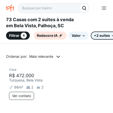
73 Casas com 2 suites à venda
em Bela Vista, Palhoça, SC
Filtrar
Redecore IA
Valor
+2 suítes
4
Ordenar por:
Mais relevante
Casa
Redecorar
R$ 472.000
Turquesa, Bela Vista
98
m²
2
2
Ver contato