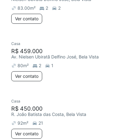
83.00
m²
2
2
Ver contato
Casa
Redecorar
R$ 459.000
Av. Nielsen Ubiratã Delfino José, Bela Vista
80
m²
2
1
Ver contato
Casa
Chegou este mês
R$ 450.000
R. João Batista das Costa, Bela Vista
92
m²
21
Ver contato