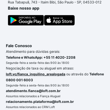
Rua Tabapuã, 743 - Itaim Bibi, São Paulo - SP, 04533-012
comprar um apartamento
e conte com a gente para
Baixe nosso app
comprar o imóvel dos seus sonhos com segurança e
conforto. Loft, com você até as chaves.
Fale Conosco
Atendimento para dúvidas gerais:
Telefone e WhatsApp: +55 11 4020-2208
Segunda-feira a sexta-feira das 9:00 às 18:00
Negociação de taxa ou aluguel em atraso:
loft.vc/fianca_inquilino_arealogada
ou através do
Telefone
0800 001 6003
Segunda-feira a sexta-feira das 9:00 às 18:00
atendimento.fianca@loft.com.br
Assuntos relacionados a Fiança Aluguel
relacionamento.plataforma@loft.com.br
Assuntos relacionados ao CRM Loft