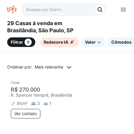
29 Casas à venda em
Brasilândia, São Paulo, SP
Filtrar
Redecore IA
Valor
Cômodos
3
Ordenar por:
Mais relevante
Casa
Redecorar
R$ 270.000
R. Spencer Vampré, Brasilândia
95
m²
3
1
Ver contato