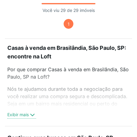
Você viu 29 de 29 imóveis
1
Casas à venda em Brasilândia, São Paulo, SP:
encontre na Loft
Por que comprar Casas à venda em Brasilândia, São
Paulo, SP na Loft?
Nós te ajudamos durante toda a negociação para
você realizar uma compra segura e descomplicada.
Seja em um bairro mais residencial ou perto do
trabalho e do metrô, aqui você vai encontrar a
Exibir mais
oferta ideal de Casas à venda em Brasilândia, São
Paulo, SP para conquistar seu sonho. Agende uma
visita presencial ou por videochamada, é grátis, sem