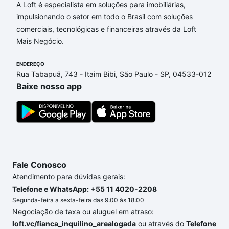
A Loft é especialista em soluções para imobiliárias,
custam a partir de R$ 0 e com nossas opções de
impulsionando o setor em todo o Brasil com soluções
financiamento imobiliário as parcelas podem se
comerciais, tecnológicas e financeiras através da Loft
adequar ao seu orçamento. Se ainda tem alguma
Mais Negócio.
dúvida dos custos envolvidos no processo de
compra, veja em nosso portal
quanto custa comprar
ENDEREÇO
um apartamento
e conte com a gente para comprar
Rua Tabapuã, 743 - Itaim Bibi, São Paulo - SP, 04533-012
o imóvel dos seus sonhos com segurança e
Baixe nosso app
conforto. Loft, com você até as chaves.
Fale Conosco
Atendimento para dúvidas gerais:
Telefone e WhatsApp: +55 11 4020-2208
Segunda-feira a sexta-feira das 9:00 às 18:00
Negociação de taxa ou aluguel em atraso:
loft.vc/fianca_inquilino_arealogada
ou através do
Telefone