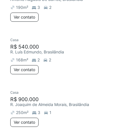
190
m²
3
2
Ver contato
Casa
Redecorar
R$ 540.000
R. Luís Edmundo, Brasilândia
168
m²
2
2
Ver contato
Casa
Redecorar
Chegou este mês
R$ 900.000
R. Joaquim de Almeida Morais, Brasilândia
250
m²
3
1
Ver contato