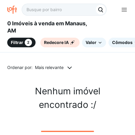
0 Imóveis à venda em Manaus,
AM
Filtrar
Redecore IA
Valor
Cômodos
2
Ordenar por:
Mais relevante
Nenhum imóvel
encontrado :/