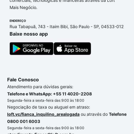
comerciais, tecnológicas e financeiras através da Loft
dúvida dos custos envolvidos no processo de
Mais Negócio.
compra, veja em nosso portal
quanto custa comprar
um apartamento
e conte com a gente para comprar
ENDEREÇO
o imóvel dos seus sonhos com segurança e
Rua Tabapuã, 743 - Itaim Bibi, São Paulo - SP, 04533-012
conforto. Loft, com você até as chaves.
Baixe nosso app
Fale Conosco
Atendimento para dúvidas gerais:
Telefone e WhatsApp: +55 11 4020-2208
Segunda-feira a sexta-feira das 9:00 às 18:00
Negociação de taxa ou aluguel em atraso:
loft.vc/fianca_inquilino_arealogada
ou através do
Telefone
0800 001 6003
Segunda-feira a sexta-feira das 9:00 às 18:00