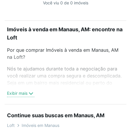
Você viu 0 de 0 imóveis
Imóveis à venda em Manaus, AM: encontre na
Loft
Por que comprar Imóveis à venda em Manaus, AM
na Loft?
Nós te ajudamos durante toda a negociação para
você realizar uma compra segura e descomplicada.
Seja em um bairro mais residencial ou perto do
trabalho e do metrô, aqui você vai encontrar a
Exibir mais
oferta ideal de Imóveis à venda em Manaus, AM
para conquistar seu sonho. Agende uma visita
presencial ou por videochamada, é grátis, sem
Continue suas buscas em Manaus, AM
compromisso e você ainda conta com mais de 46
mil corretores e imobiliárias te ajudando na compra,
Loft
Imóveis em Manaus