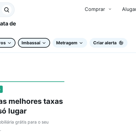
Comprar
Aluga
ros
Imbassaí
Metragem
Criar alerta
o
as melhores taxas
ó lugar
biliária grátis para o seu
.