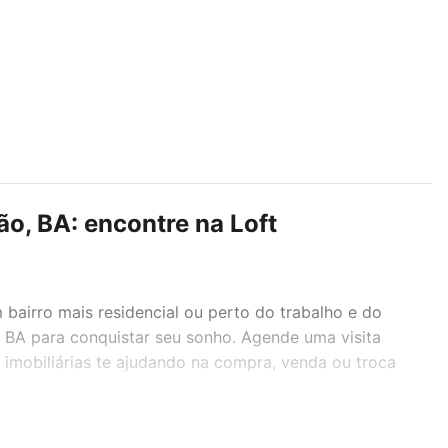
o, BA: encontre na Loft
airro mais residencial ou perto do trabalho e do
, BA para conquistar seu sonho. Agende uma visita
imobiliárias te ajudando na compra, venda ou troca