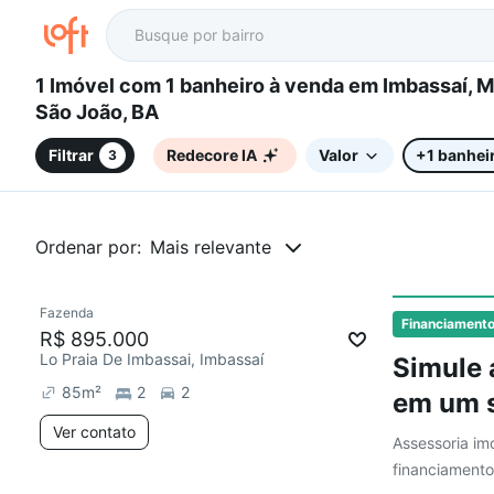
1 Imóvel com 1 banheiro à venda em Imbassaí, Mata de
São João, BA
Filtrar
Redecore IA
Valor
+1 banhei
3
Ordenar por:
Mais relevante
Fazenda
Financiament
R$ 895.000
Lo Praia De Imbassai, Imbassaí
Simule 
85
m²
2
2
em um s
Ver contato
Assessoria imo
financiamento