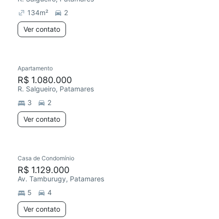
134
m²
2
Ver contato
Apartamento
Redecorar
Chegou este mês
R$ 1.080.000
R. Salgueiro, Patamares
3
2
Ver contato
Casa de Condomínio
Redecorar
R$ 1.129.000
Av. Tamburugy, Patamares
5
4
Ver contato