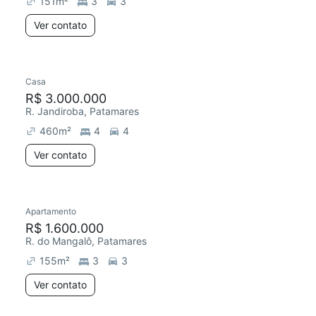
151
m²
3
3
Ver contato
Casa
R$ 3.000.000
R. Jandiroba, Patamares
460
m²
4
4
Ver contato
Apartamento
Redecorar
Chegou este mês
R$ 1.600.000
R. do Mangalô, Patamares
155
m²
3
3
Ver contato