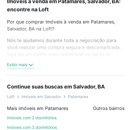
Imóveis à venda em Patamares, Salvador, BA:
encontre na Loft
Por que comprar Imóveis à venda em Patamares,
Salvador, BA na Loft?
Nós te ajudamos durante toda a negociação para
você realizar uma compra segura e descomplicada.
Seja em um bairro mais residencial ou perto do
trabalho e do metrô, aqui você vai encontrar a
Exibir mais
oferta ideal de Imóveis à venda em Patamares,
Salvador, BA para conquistar seu sonho. Agende
uma visita presencial ou por videochamada, é grátis,
Continue suas buscas em Salvador, BA
sem compromisso e você ainda conta com mais de
46 mil corretores e imobiliárias te ajudando na
Loft
Imóveis em Salvador
Patamares
compra, venda ou troca de imóveis.
Mais imóveis em Patamares
Outros bairros e
Como escolher um imóvel?
Imóveis com 2 dormitórios
Use barra de busca no topo para pesquisar por
Imóveis com 3 dormitórios