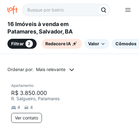
16 Imóveis à venda em
Patamares, Salvador, BA
Filtrar
Redecore IA
Valor
Cômodos
2
Ordenar por:
Mais relevante
Apartamento
Chegou este mês
R$ 3.850.000
R. Salgueiro, Patamares
4
4
Ver contato