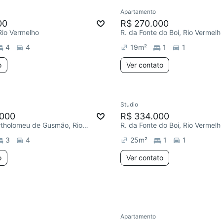
Apartamento
e mês
Redecorar
00
R$ 270.000
Rio Vermelho
R. da Fonte do Boi, Rio Vermel
4
4
19
m²
1
1
o
Ver contato
Studio
ar
.000
R$ 334.000
Travessa Bartholomeu de Gusmão, Rio Vermelho
R. da Fonte do Boi, Rio Vermel
3
4
25
m²
1
1
o
Ver contato
Apartamento