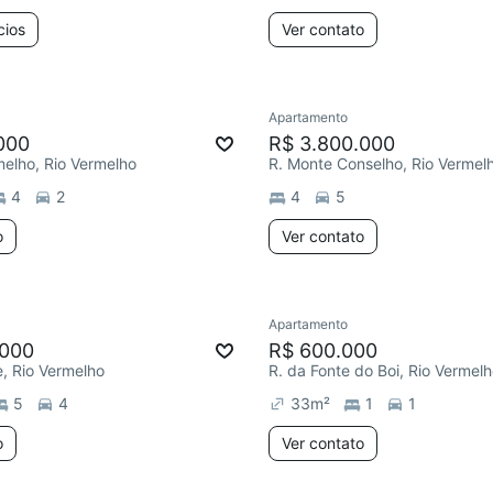
cios
Ver contato
Apartamento
000
R$ 3.800.000
melho, Rio Vermelho
R. Monte Conselho, Rio Vermel
4
2
4
5
o
Ver contato
Apartamento
.000
R$ 600.000
e, Rio Vermelho
R. da Fonte do Boi, Rio Vermel
5
4
33
m²
1
1
o
Ver contato