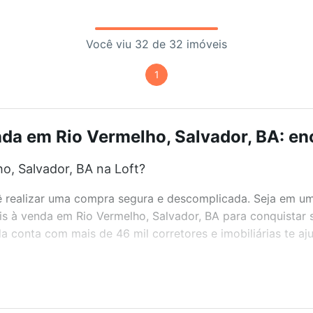
Você viu 32 de 32 imóveis
1
da em Rio Vermelho, Salvador, BA: en
o, Salvador, BA na Loft?
realizar uma compra segura e descomplicada. Seja em um b
eis à venda em Rio Vermelho, Salvador, BA para conquistar 
 conta com mais de 46 mil corretores e imobiliárias te a
bairros e até condomínios favoritos. Você também pode usa
com o preço, metragem e comodidades, como piscina, aca