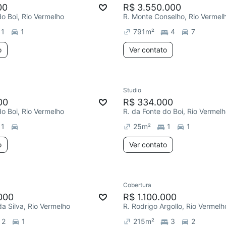
00
R$ 3.550.000
do Boi, Rio Vermelho
R. Monte Conselho, Rio Vermel
1
1
791
m²
4
7
o
Ver contato
Studio
00
R$ 334.000
do Boi, Rio Vermelho
R. da Fonte do Boi, Rio Vermel
1
25
m²
1
1
o
Ver contato
Cobertura
000
R$ 1.100.000
da Silva, Rio Vermelho
R. Rodrigo Argollo, Rio Vermelh
2
1
215
m²
3
2