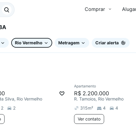
Comprar
Aluga
 BA
Rio Vermelho
Metragem
Criar alerta
Apartamento
ar
00
R$ 2.200.000
da Silva, Rio Vermelho
R. Tamoios, Rio Vermelho
2
2
315
m²
4
4
o
Ver contato