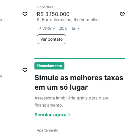
Ver
Cobertura
Redecorar
R$ 3.150.000
ho
R. Barro Vermelho, Rio Vermelho
792
m²
5
7
Ver contato
Ver
Financiamento
ho
Simule as melhores taxas
em um só lugar
Assessoria imobiliária grátis para o seu
financiamento.
Simular agora
Ver
Apartamento