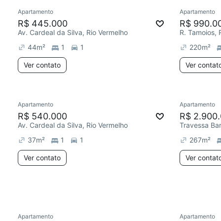
Apartamento
Apartamento
Redecorar
Chegou est
R$ 445.000
R$ 990.0
Av. Cardeal da Silva, Rio Vermelho
R. Tamoios, 
44
m²
1
1
220
m²
Ver contato
Ver contat
Apartamento
Apartamento
Redecor
R$ 540.000
R$ 2.900
Av. Cardeal da Silva, Rio Vermelho
37
m²
1
1
267
m²
Ver contato
Ver contat
Apartamento
Apartamento