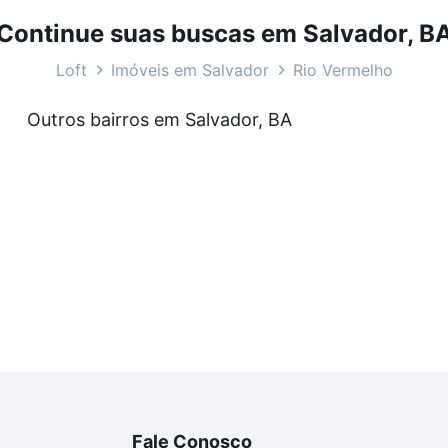
ara você na Loft.
Continue suas buscas em Salvador, B
o, Salvador, BA?
Loft
Imóveis em Salvador
Rio Vermelho
veis à venda em Rio Vermelho, Salvador, BA que custam a 
Outros bairros em Salvador, BA
amento. Se ainda tem alguma dúvida dos custos envolvidos
ara comprar o imóvel dos seus sonhos com segurança e co
Fale Conosco