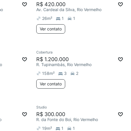
R$ 420.000
ho
Av. Cardeal da Silva, Rio Vermelho
26
m²
1
1
Ver contato
Cobertura
R$ 1.200.000
ho
R. Tupinambás, Rio Vermelho
158
m²
3
2
Ver contato
Studio
R$ 300.000
o
R. da Fonte do Boi, Rio Vermelho
19
m²
1
1