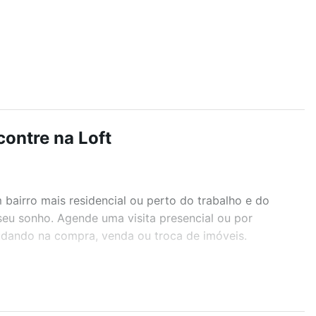
contre na Loft
airro mais residencial ou perto do trabalho e do
seu sonho. Agende uma visita presencial ou por
judando na compra, venda ou troca de imóveis.
r os filtros como quantidade de quartos, suítes, com
demia, salão de festas ou área verde e encontrar