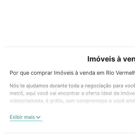
Imóveis à ven
Por que comprar Imóveis à venda em Rio Vermelh
Nós te ajudamos durante toda a negociação para você 
metrô, aqui você vai encontrar a oferta ideal de Imóv
videochamada, é grátis, sem compromisso e você ainda
Como escolher um imóvel?
Exibir mais
Use barra de busca no topo para pesquisar por ruas, 
ou sem vaga de garagem para combinar perfeitamente 