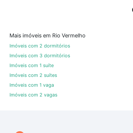
Imóveis à venda em Rio Vermelho, Salvador, BA ideal p
Qual o preço de Imóveis à venda em Rio Vermelh
Aqui na Loft temos a oferta ideal para você, com Imó
Mais imóveis em Rio Vermelho
imobiliário as parcelas podem se adequar ao seu orç
Imóveis com 2 dormitórios
custa comprar um apartamento
e conte com a gente p
Imóveis com 3 dormitórios
Imóveis com 1 suíte
Imóveis com 2 suítes
Imóveis com 1 vaga
Imóveis com 2 vagas