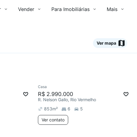
r
Vender
Para Imobiliárias
Mais
Ver mapa
Ver
Casa
R$ 2.990.000
R. Nelson Gallo, Rio Vermelho
853
m²
6
5
Ver contato