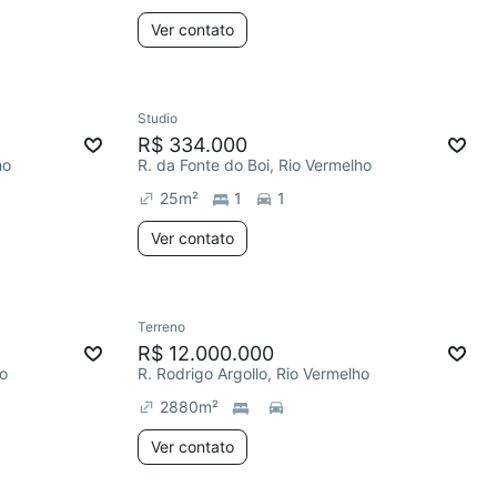
Ver contato
Studio
R$ 334.000
ho
R. da Fonte do Boi, Rio Vermelho
25
m²
1
1
Ver contato
Terreno
R$ 12.000.000
ho
R. Rodrigo Argollo, Rio Vermelho
2880
m²
Ver contato