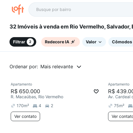
32 Imóveis à venda em Rio Vermelho, Salvador,
Filtrar
Redecore IA
Valor
Cômodos
2
Ordenar por:
Mais relevante
Apartamento
Apartamento
Redecorar
Redecor
R$ 650.000
R$ 439.0
R. Macaúbas, Rio Vermelho
Av. Cardeal 
170
m²
4
2
75
m²
Ver contato
Ver contat