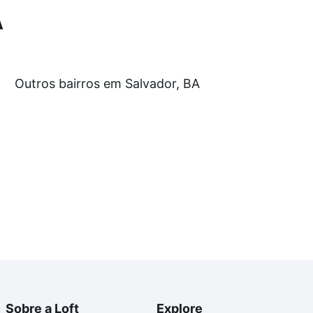
A
partir de R$ 0 e com nossas opções de financiamento
Outros bairros em Salvador, BA
 no processo de compra, veja em nosso portal
quanto
nforto. Loft, com você até as chaves.
Sobre a Loft
Explore