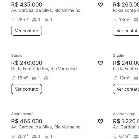
R$ 435.000
R$ 260.0
Av. Cardeal da Silva, Rio Vermelho
R. da Fonte 
28
m²
1
1
18
m²
Ver contato
Ver contat
Studio
Studio
R$ 240.000
R$ 240.0
R. da Fonte do Boi, Rio Vermelho
R. da Fonte 
18
m²
1
18
m²
Ver contato
Ver contat
Apartamento
Apartamento
R$ 465.000
R$ 1.220.
Av. Cardeal da Silva, Rio Vermelho
Av. Cardeal 
26
m²
1
1
67
m²