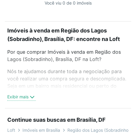
Você viu 0 de 0 imóveis
Imóveis à venda em Região dos Lagos
(Sobradinho), Brasília, DF: encontre na Loft
Por que comprar Imóveis à venda em Região dos
Lagos (Sobradinho), Brasília, DF na Loft?
Nós te ajudamos durante toda a negociação para
você realizar uma compra segura e descomplicada.
Seja em um bairro mais residencial ou perto do
trabalho e do metrô, aqui você vai encontrar a
Exibir mais
oferta ideal de Imóveis à venda em Região dos
Lagos (Sobradinho), Brasília, DF para conquistar seu
sonho. Agende uma visita presencial ou por
Continue suas buscas em Brasília, DF
videochamada, é grátis, sem compromisso e você
ainda conta com mais de 46 mil corretores e
Loft
Imóveis em Brasília
Região dos Lagos (Sobradinho)