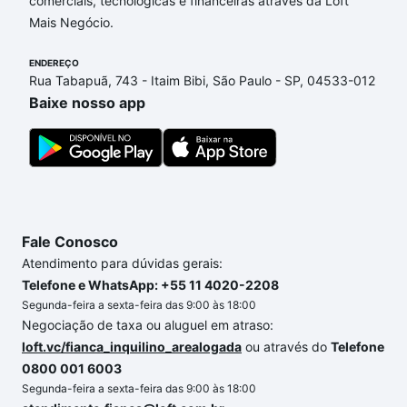
comerciais, tecnológicas e financeiras através da Loft
Brasília, DF que custam a partir de R$ 0 e com
Mais Negócio.
nossas opções de financiamento imobiliário as
parcelas podem se adequar ao seu orçamento. Se
ENDEREÇO
ainda tem alguma dúvida dos custos envolvidos no
Rua Tabapuã, 743 - Itaim Bibi, São Paulo - SP, 04533-012
processo de compra, veja em nosso portal
quanto
Baixe nosso app
custa comprar um apartamento
e conte com a
gente para comprar o imóvel dos seus sonhos com
segurança e conforto. Loft, com você até as
chaves.
Fale Conosco
Atendimento para dúvidas gerais:
Telefone e WhatsApp: +55 11 4020-2208
Segunda-feira a sexta-feira das 9:00 às 18:00
Negociação de taxa ou aluguel em atraso:
loft.vc/fianca_inquilino_arealogada
ou através do
Telefone
0800 001 6003
Segunda-feira a sexta-feira das 9:00 às 18:00