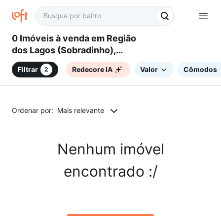
0 Imóveis à venda em Região
dos Lagos (Sobradinho),
Brasília, DF
Filtrar
Redecore IA
Valor
Cômodos
2
Ordenar por:
Mais relevante
Nenhum imóvel
encontrado :/