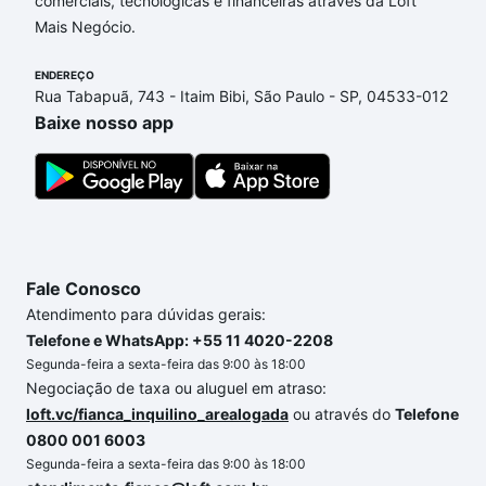
comerciais, tecnológicas e financeiras através da Loft
envolvidos no processo de compra, veja em nosso
Mais Negócio.
portal
quanto custa comprar um apartamento
e
conte com a gente para comprar o imóvel dos seus
ENDEREÇO
sonhos com segurança e conforto. Loft, com você
Rua Tabapuã, 743 - Itaim Bibi, São Paulo - SP, 04533-012
até as chaves.
Baixe nosso app
Fale Conosco
Atendimento para dúvidas gerais:
Telefone e WhatsApp: +55 11 4020-2208
Segunda-feira a sexta-feira das 9:00 às 18:00
Negociação de taxa ou aluguel em atraso:
loft.vc/fianca_inquilino_arealogada
ou através do
Telefone
0800 001 6003
Segunda-feira a sexta-feira das 9:00 às 18:00