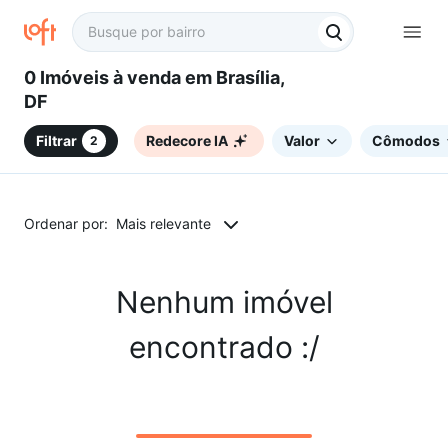
0 Imóveis à venda em Brasília,
DF
Filtrar
Redecore IA
Valor
Cômodos
2
Ordenar por:
Mais relevante
Nenhum imóvel
encontrado :/