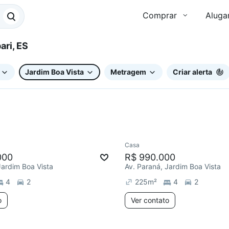
Comprar
Aluga
pari, ES
Jardim Boa Vista
Metragem
Criar alerta
Casa
000
R$ 990.000
Jardim Boa Vista
Av. Paraná, Jardim Boa Vista
4
2
225
m²
4
2
o
Ver contato