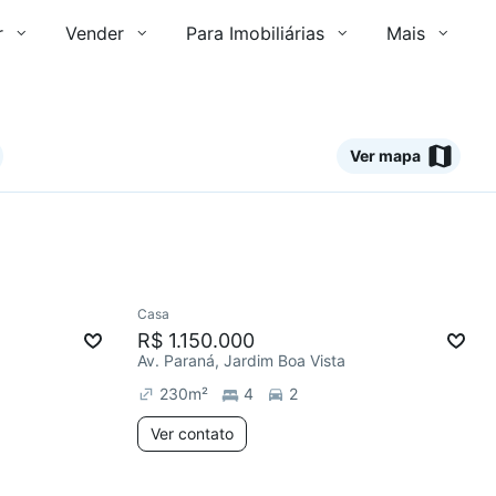
r
Vender
Para Imobiliárias
Mais
Ver mapa
Ver
Casa
R$ 1.150.000
Av. Paraná, Jardim Boa Vista
230
m²
4
2
Ver contato