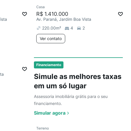
Ver
Casa
Redecorar
Chegou este mês
R$ 1.410.000
ista
Av. Paraná, Jardim Boa Vista
220.00
m²
4
2
Ver contato
Ver
Financiamento
ta
Simule as melhores taxas
em um só lugar
Assessoria imobiliária grátis para o seu
financiamento.
Simular agora
Ver
Terreno