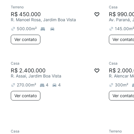
Terreno
Casa
Chegou este mês
R$ 450.000
R$ 990.0
R. Manoel Rosa, Jardim Boa Vista
Av. Paraná, 
500.00
m²
145.00
m
Ver contato
Ver contat
Casa
Casa
Redecor
R$ 2.400.000
R$ 2.000
R. Assai, Jardim Boa Vista
270.00
m²
4
4
300
m²
Ver contato
Ver contat
Casa
Terreno