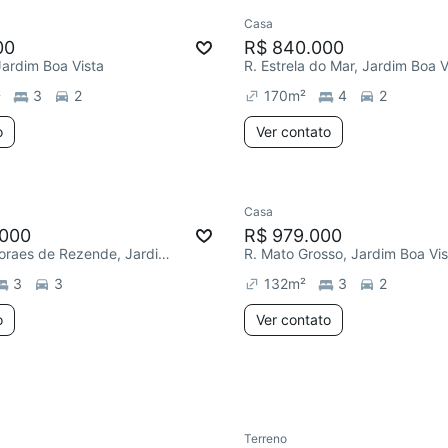
Casa
00
R$ 840.000
Jardim Boa Vista
R. Estrela do Mar, Jardim Boa V
²
3
2
170
m²
4
2
o
Ver contato
Casa
ar
.000
R$ 979.000
R. Alencar Moraes de Rezende, Jardim Boa Vista
R. Mato Grosso, Jardim Boa Vis
3
3
132
m²
3
2
o
Ver contato
Terreno