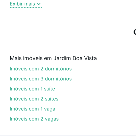
Como escolher um imóvel?
Exibir mais
Use barra de busca no topo para pesquisar por ruas, 
ou sem vaga de garagem para combinar perfeitamente 
Imóveis à venda em Jardim Boa Vista, Guarapari, ES id
Qual o preço de Imóveis à venda em Jardim Boa V
Aqui na Loft temos a oferta ideal para você, com Imó
Mais imóveis em Jardim Boa Vista
financiamento imobiliário as parcelas podem se adeq
Imóveis com 2 dormitórios
portal
quanto custa comprar um apartamento
e conte
Imóveis com 3 dormitórios
Imóveis com 1 suíte
Imóveis com 2 suítes
Imóveis com 1 vaga
Imóveis com 2 vagas