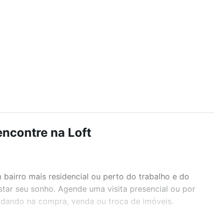
encontre na Loft
airro mais residencial ou perto do trabalho e do
star seu sonho. Agende uma visita presencial ou por
judando na compra, venda ou troca de imóveis.