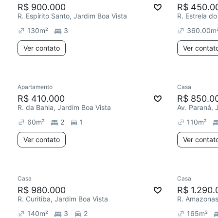
R$ 900.000
R$ 450.0
R. Espírito Santo, Jardim Boa Vista
R. Estrela d
130
m²
3
360.00
m
Ver contato
Ver contat
Apartamento
Casa
R$ 410.000
R$ 850.0
R. da Bahia, Jardim Boa Vista
Av. Paraná, 
60
m²
2
1
110
m²
Ver contato
Ver contat
Casa
Casa
R$ 980.000
R$ 1.290.
R. Curitiba, Jardim Boa Vista
R. Amazonas,
140
m²
3
2
165
m²