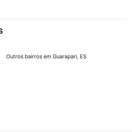
r os filtros como quantidade de quartos, suítes, com
demia, salão de festas ou área verde e encontrar
S
am a partir de R$ 0 e com nossas opções de
Outros bairros em Guarapari, ES
tos envolvidos no processo de compra, veja em nosso
egurança e conforto. Loft, com você até as chaves.