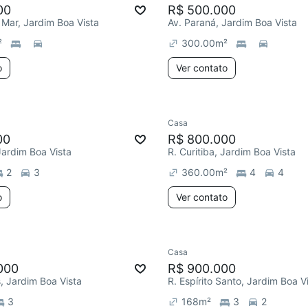
00
R$ 500.000
o Mar, Jardim Boa Vista
Av. Paraná, Jardim Boa Vista
²
300.00
m²
o
Ver contato
Casa
00
R$ 800.000
Jardim Boa Vista
R. Curitiba, Jardim Boa Vista
2
3
360.00
m²
4
4
o
Ver contato
Casa
000
R$ 900.000
 Jardim Boa Vista
R. Espírito Santo, Jardim Boa V
3
168
m²
3
2