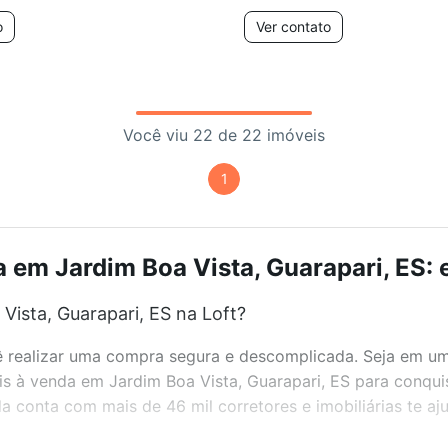
o
Ver contato
Você viu 22 de 22 imóveis
1
 em Jardim Boa Vista, Guarapari, ES: 
ista, Guarapari, ES na Loft?
realizar uma compra segura e descomplicada. Seja em um b
eis à venda em Jardim Boa Vista, Guarapari, ES para conqui
 conta com mais de 46 mil corretores e imobiliárias te a