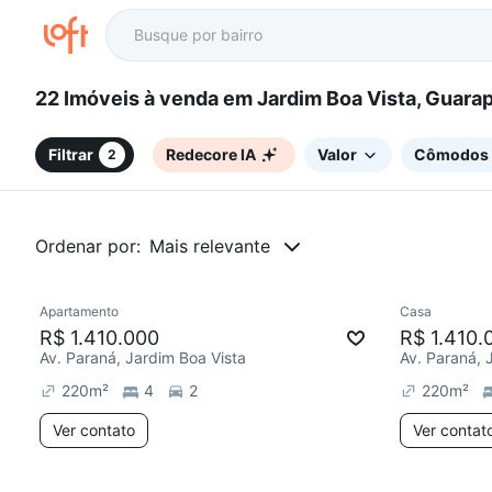
22 Imóveis à venda em Jardim Boa Vista, Guara
Filtrar
Redecore IA
Valor
Cômodos
2
Ordenar por:
Mais relevante
Apartamento
Casa
R$ 1.410.000
R$ 1.410.
Av. Paraná, Jardim Boa Vista
Av. Paraná, 
220
m²
4
2
220
m²
Ver contato
Ver contat