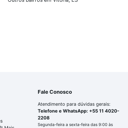
a tem alguma dúvida dos custos envolvidos no processo d
imóvel dos seus sonhos com segurança e conforto. Loft, c
Fale Conosco
Atendimento para dúvidas gerais:
Telefone e WhatsApp: +55 11 4020-
2208
es
Segunda-feira a sexta-feira das 9:00 às
ft Mais