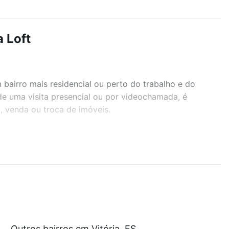
a Loft
airro mais residencial ou perto do trabalho e do
nde uma visita presencial ou por videochamada, é
, venda ou troca de imóveis.
r os filtros como quantidade de quartos, suítes, com
demia, salão de festas ou área verde e encontrar
com nossas opções de financiamento imobiliário as
Outros bairros em Vitória, ES