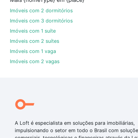
parcelas podem se adequar ao seu orçamento. Se aind
Imóveis com 2 dormitórios
um apartamento
e conte com a gente para comprar o 
Imóveis com 3 dormitórios
Imóveis com 1 suíte
Imóveis com 2 suítes
Imóveis com 1 vaga
Imóveis com 2 vagas
A Loft é especialista em soluções para imobiliárias,
impulsionando o setor em todo o Brasil com soluçõ
comerciais, tecnológicas e financeiras através da Lo