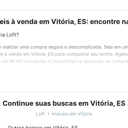
is à venda em Vitória, ES: encontre n
na Loft?
realizar uma compra segura e descomplicada. Seja em um b
eis à venda em Vitória, ES para conquistar seu sonho. Age
de 46 mil corretores e imobiliárias te ajudando na compra
bairros e até condomínios favoritos. Você também pode usa
com o preço, metragem e comodidades, como piscina, aca
.
Continue suas buscas em Vitória, ES
Loft
Imóveis em Vitória
eis à venda em Vitória, ES que custam a partir de R$ 0 e 
Outros bairros em Vitória, ES