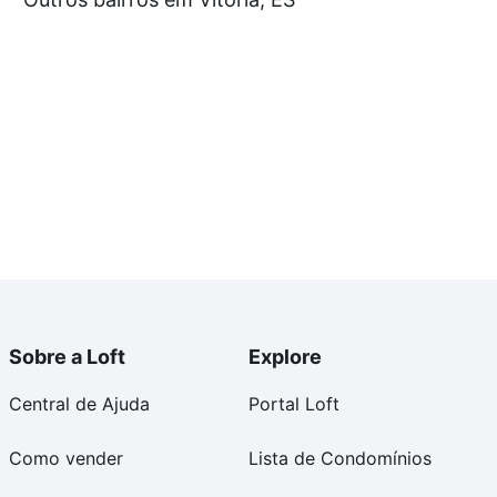
e compra, veja em nosso portal
quanto custa comprar
om você até as chaves.
Sobre a Loft
Explore
Central de Ajuda
Portal Loft
Como vender
Lista de Condomínios