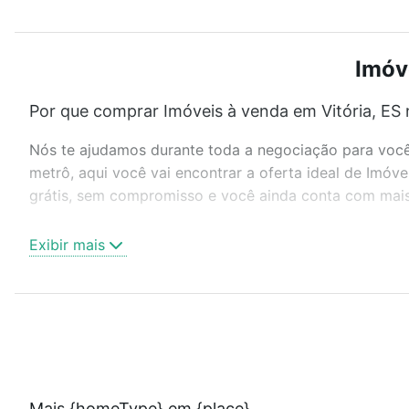
Imóve
Por que comprar Imóveis à venda em Vitória, ES 
Nós te ajudamos durante toda a negociação para você 
metrô, aqui você vai encontrar a oferta ideal de Imóv
grátis, sem compromisso e você ainda conta com mais 
Como escolher um imóvel?
Exibir mais
Use barra de busca no topo para pesquisar por ruas, 
ou sem vaga de garagem para combinar perfeitamente 
Imóveis à venda em Vitória, ES ideal para você na Loft
Qual o preço de Imóveis à venda em Vitória, ES?
Aqui na Loft temos a oferta ideal para você, com Imóv
Mais {homeType} em {place}