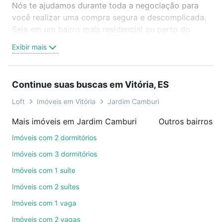
Nós te ajudamos durante toda a negociação para
você realizar uma compra segura e descomplicada.
Seja em um bairro mais residencial ou perto do
trabalho e do metrô, aqui você vai encontrar a
Exibir mais
oferta ideal de Imóveis à venda em engenheiro
charles bitran - Jardim Camburi, Vitória, ES para
conquistar seu sonho. Agende uma visita presencial
Continue suas buscas em Vitória, ES
ou por videochamada, é grátis, sem compromisso e
você ainda conta com mais de 46 mil corretores e
Loft
Imóveis em Vitória
Jardim Camburi
imobiliárias te ajudando na compra, venda ou troca
Mais imóveis em Jardim Camburi
Outros bairros e
de imóveis.
Imóveis com 2 dormitórios
Como escolher um imóvel?
Imóveis com 3 dormitórios
Use barra de busca no topo para pesquisar por
Imóveis com 1 suíte
ruas, bairros e até condomínios favoritos. Você
Imóveis com 2 suítes
também pode usar os filtros como quantidade de
quartos, suítes, com ou sem vaga de garagem para
Imóveis com 1 vaga
combinar perfeitamente com o preço, metragem e
Imóveis com 2 vagas