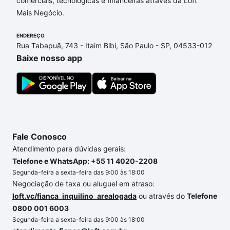
comerciais, tecnológicas e financeiras através da Loft
Horizonte, MG que custam a partir de R$ 0 e com
Mais Negócio.
nossas opções de financiamento imobiliário as
parcelas podem se adequar ao seu orçamento. Se
ENDEREÇO
ainda tem alguma dúvida dos custos envolvidos no
Rua Tabapuã, 743 - Itaim Bibi, São Paulo - SP, 04533-012
processo de compra, veja em nosso portal
quanto
Baixe nosso app
custa comprar um apartamento
e conte com a
gente para comprar o imóvel dos seus sonhos com
segurança e conforto. Loft, com você até as
chaves.
Fale Conosco
Atendimento para dúvidas gerais:
Telefone e WhatsApp: +55 11 4020-2208
Segunda-feira a sexta-feira das 9:00 às 18:00
Negociação de taxa ou aluguel em atraso:
loft.vc/fianca_inquilino_arealogada
ou através do
Telefone
0800 001 6003
Segunda-feira a sexta-feira das 9:00 às 18:00