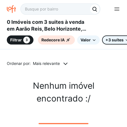
0 Imóveis com 3 suites à venda
em Aarão Reis, Belo Horizonte,
MG
Filtrar
Redecore IA
Valor
+3 suítes
3
Ordenar por:
Mais relevante
Nenhum imóvel
encontrado :/