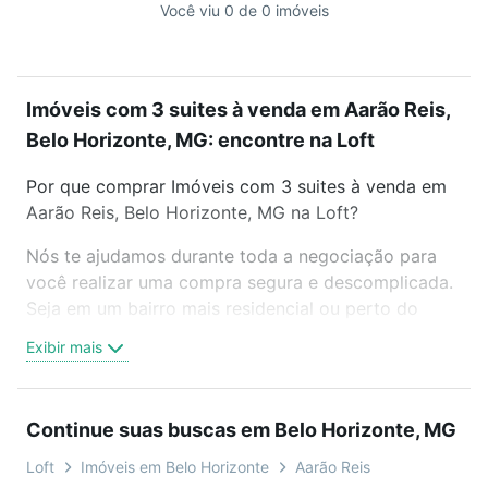
Você viu 0 de 0 imóveis
Imóveis com 3 suites à venda em Aarão Reis,
Belo Horizonte, MG: encontre na Loft
Por que comprar Imóveis com 3 suites à venda em
Aarão Reis, Belo Horizonte, MG na Loft?
Nós te ajudamos durante toda a negociação para
você realizar uma compra segura e descomplicada.
Seja em um bairro mais residencial ou perto do
trabalho e do metrô, aqui você vai encontrar a
Exibir mais
oferta ideal de Imóveis com 3 suites à venda em
Aarão Reis, Belo Horizonte, MG para conquistar seu
sonho. Agende uma visita presencial ou por
Continue suas buscas em Belo Horizonte, MG
videochamada, é grátis, sem compromisso e você
ainda conta com mais de 46 mil corretores e
Loft
Imóveis em Belo Horizonte
Aarão Reis