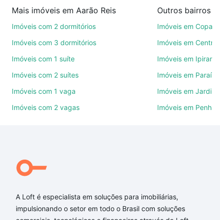
imobiliárias te ajudando na compra, venda ou troca
Mais imóveis em Aarão Reis
de imóveis.
Imóveis com 2 dormitórios
Imóveis em Copac
Como escolher um imóvel?
Imóveis com 3 dormitórios
Imóveis em Centro
Use barra de busca no topo para pesquisar por
Imóveis com 1 suíte
Imóveis em Ipirang
ruas, bairros e até condomínios favoritos. Você
Imóveis com 2 suítes
Imóveis em Paraíso
também pode usar os filtros como quantidade de
quartos, suítes, com ou sem vaga de garagem para
Imóveis com 1 vaga
Imóveis em Jardim
combinar perfeitamente com o preço, metragem e
Imóveis com 2 vagas
Imóveis em Penha
comodidades, como piscina, academia, salão de
festas ou área verde e encontrar Imóveis com 3
suites à venda em Aarão Reis, Belo Horizonte, MG
ideal para você na Loft.
Qual o preço de Imóveis com 3 suites à venda em
Aarão Reis, Belo Horizonte, MG?
A Loft é especialista em soluções para imobiliárias,
Aqui na Loft temos a oferta ideal para você, com
impulsionando o setor em todo o Brasil com soluções
Imóveis com 3 suites à venda em Aarão Reis, Belo