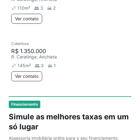
110
m²
3
2
Ver contato
Cobertura
Redecorar
R$ 1.350.000
R. Caratinga, Anchieta
145
m²
3
1
Ver contato
Financiamento
Simule as melhores taxas em um
só lugar
Assessoria imobiliária grátis para o seu financiamento.