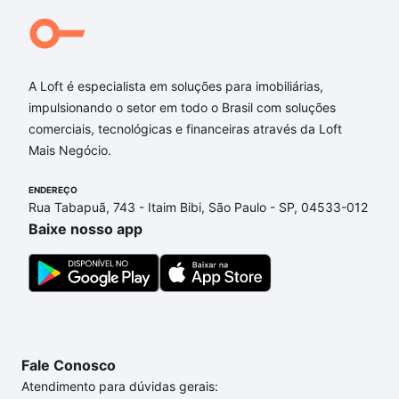
Qual o preço de Imóveis à venda em caratinga -
Anchieta, Belo Horizonte, MG?
A Loft é especialista em soluções para imobiliárias,
Aqui na Loft temos a oferta ideal para você, com
impulsionando o setor em todo o Brasil com soluções
Imóveis à venda em caratinga - Anchieta, Belo
comerciais, tecnológicas e financeiras através da Loft
Horizonte, MG que custam a partir de R$ 0 e com
Mais Negócio.
nossas opções de financiamento imobiliário as
parcelas podem se adequar ao seu orçamento. Se
ENDEREÇO
ainda tem alguma dúvida dos custos envolvidos no
Rua Tabapuã, 743 - Itaim Bibi, São Paulo - SP, 04533-012
processo de compra, veja em nosso portal
quanto
Baixe nosso app
custa comprar um apartamento
e conte com a
gente para comprar o imóvel dos seus sonhos com
segurança e conforto. Loft, com você até as
chaves.
Fale Conosco
Atendimento para dúvidas gerais: