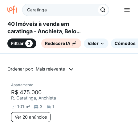
40 Imóveis à venda em
caratinga - Anchieta, Belo
Horizonte, MG
Filtrar
Redecore IA
Valor
Cômodos
3
Ordenar por:
Mais relevante
20 anúncios
Apartamento
Chegou há 4 dias
R$ 475.000
R. Caratinga, Anchieta
101
m²
3
1
Ver 20 anúncios