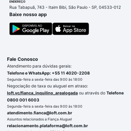
ENDEREÇO
ainda tem alguma dúvida dos custos envolvidos no
Rua Tabapuã, 743 - Itaim Bibi, São Paulo - SP, 04533-012
processo de compra, veja em nosso portal
quanto
Baixe nosso app
custa comprar um apartamento
e conte com a
gente para comprar o imóvel dos seus sonhos com
segurança e conforto. Loft, com você até as
chaves.
Fale Conosco
Atendimento para dúvidas gerais:
Telefone e WhatsApp: +55 11 4020-2208
Segunda-feira a sexta-feira das 9:00 às 18:00
Negociação de taxa ou aluguel em atraso:
loft.vc/fianca_inquilino_arealogada
ou através do
Telefone
0800 001 6003
Segunda-feira a sexta-feira das 9:00 às 18:00
atendimento.fianca@loft.com.br
Assuntos relacionados a Fiança Aluguel
relacionamento.plataforma@loft.com.br