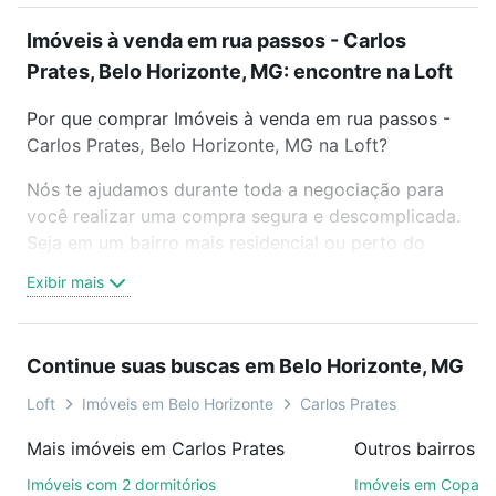
Imóveis à venda em rua passos - Carlos
Prates, Belo Horizonte, MG: encontre na Loft
Por que comprar Imóveis à venda em rua passos -
Carlos Prates, Belo Horizonte, MG na Loft?
Nós te ajudamos durante toda a negociação para
você realizar uma compra segura e descomplicada.
Seja em um bairro mais residencial ou perto do
trabalho e do metrô, aqui você vai encontrar a
Exibir mais
oferta ideal de Imóveis à venda em rua passos -
Carlos Prates, Belo Horizonte, MG para conquistar
seu sonho. Agende uma visita presencial ou por
Continue suas buscas em Belo Horizonte, MG
videochamada, é grátis, sem compromisso e você
ainda conta com mais de 46 mil corretores e
Loft
Imóveis em Belo Horizonte
Carlos Prates
imobiliárias te ajudando na compra, venda ou troca
Mais imóveis em Carlos Prates
de imóveis.
Imóveis com 2 dormitórios
Imóveis em Copac