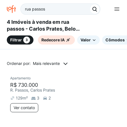
4 Imóveis à venda em rua
passos - Carlos Prates, Belo
Horizonte, MG
Filtrar
Redecore IA
Valor
Cômodos
3
Ordenar por:
Mais relevante
Apartamento
Redecorar
R$ 730.000
R. Passos, Carlos Prates
129
m²
3
2
Ver contato