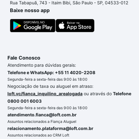
Rua Tabapuã, 743 - Itaim Bibi, São Paulo - SP, 04533-012
processo de compra, veja em nosso portal
quanto
Baixe nosso app
custa comprar um apartamento
e conte com a
gente para comprar o imóvel dos seus sonhos com
segurança e conforto. Loft, com você até as
chaves.
Fale Conosco
Atendimento para dúvidas gerais:
Telefone e WhatsApp: +55 11 4020-2208
Segunda-feira a sexta-feira das 9:00 às 18:00
Negociação de taxa ou aluguel em atraso:
loft.vc/fianca_inquilino_arealogada
ou através do
Telefone
0800 001 6003
Segunda-feira a sexta-feira das 9:00 às 18:00
atendimento.fianca@loft.com.br
Assuntos relacionados a Fiança Aluguel
relacionamento.plataforma@loft.com.br
Assuntos relacionados ao CRM Loft