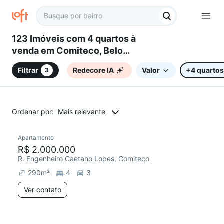
123 Imóveis com 4 quartos à
venda em Comiteco, Belo
Horizonte, MG
Filtrar
Redecore IA
Valor
+4 quartos
3
Ordenar por:
Mais relevante
Apartamento
Redecorar
R$ 2.000.000
R. Engenheiro Caetano Lopes, Comiteco
290
m²
4
3
Ver contato