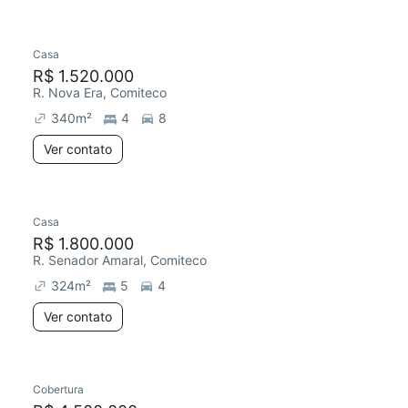
Casa
Redecorar
R$ 1.520.000
R. Nova Era, Comiteco
340
m²
4
8
Ver contato
Casa
R$ 1.800.000
R. Senador Amaral, Comiteco
324
m²
5
4
Ver contato
Cobertura