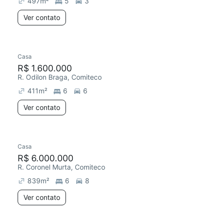
497
m²
5
3
Ver contato
Casa
Redecorar
R$ 1.600.000
R. Odilon Braga, Comiteco
411
m²
6
6
Ver contato
Casa
R$ 6.000.000
R. Coronel Murta, Comiteco
839
m²
6
8
Ver contato