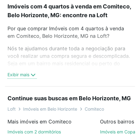
Imóveis com 4 quartos à venda em Comiteco,
Belo Horizonte, MG: encontre na Loft
Por que comprar Imóveis com 4 quartos à venda
em Comiteco, Belo Horizonte, MG na Loft?
Nós te ajudamos durante toda a negociação para
você realizar uma compra segura e descomplicada.
Seja em um bairro mais residencial ou perto do
trabalho e do metrô, aqui você vai encontrar a
Exibir mais
oferta ideal de Imóveis com 4 quartos à venda em
Comiteco, Belo Horizonte, MG para conquistar seu
sonho. Agende uma visita presencial ou por
Continue suas buscas em Belo Horizonte, MG
videochamada, é grátis, sem compromisso e você
ainda conta com mais de 46 mil corretores e
Loft
Imóveis em Belo Horizonte
Comiteco
imobiliárias te ajudando na compra, venda ou troca
Mais imóveis em Comiteco
de imóveis.
Imóveis com 2 dormitórios
Imóveis em Copac
Como escolher um imóvel?