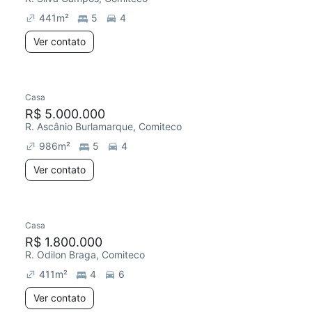
441
m²
5
4
Ver contato
Casa
R$ 5.000.000
R. Ascânio Burlamarque, Comiteco
986
m²
5
4
Ver contato
Casa
R$ 1.800.000
R. Odilon Braga, Comiteco
411
m²
4
6
Ver contato