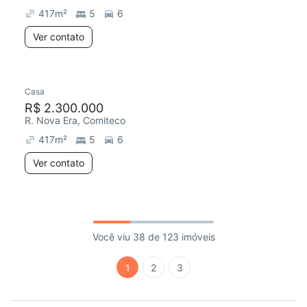
417
m²
5
6
Ver contato
Casa
R$ 2.300.000
R. Nova Era, Comiteco
417
m²
5
6
Ver contato
Você viu 38 de 123 imóveis
1
2
3