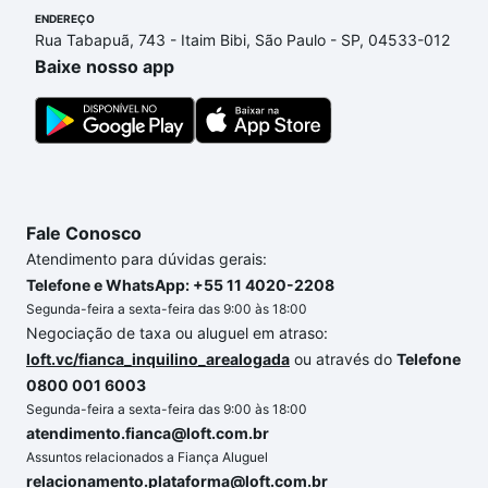
ENDEREÇO
financiamento imobiliário as parcelas podem se
Rua Tabapuã, 743 - Itaim Bibi, São Paulo - SP, 04533-012
adequar ao seu orçamento. Se ainda tem alguma
Baixe nosso app
dúvida dos custos envolvidos no processo de
compra, veja em nosso portal
quanto custa comprar
um apartamento
e conte com a gente para comprar
o imóvel dos seus sonhos com segurança e
conforto. Loft, com você até as chaves.
Fale Conosco
Atendimento para dúvidas gerais:
Telefone e WhatsApp: +55 11 4020-2208
Segunda-feira a sexta-feira das 9:00 às 18:00
Negociação de taxa ou aluguel em atraso:
loft.vc/fianca_inquilino_arealogada
ou através do
Telefone
0800 001 6003
Segunda-feira a sexta-feira das 9:00 às 18:00
atendimento.fianca@loft.com.br
Assuntos relacionados a Fiança Aluguel
relacionamento.plataforma@loft.com.br