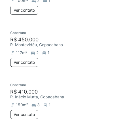
100
m²
2
1
Ver contato
Cobertura
R$ 450.000
R. Montevidéu, Copacabana
117
m²
2
1
Ver contato
Cobertura
Redecorar
R$ 410.000
R. Inácio Murta, Copacabana
150
m²
3
1
Ver contato