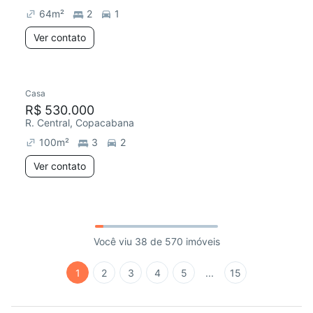
64
m²
2
1
Ver contato
Casa
R$ 530.000
R. Central, Copacabana
100
m²
3
2
Ver contato
Você viu 38 de 570 imóveis
1
2
3
4
5
...
15