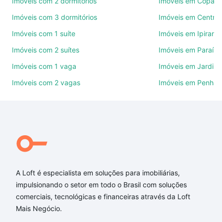
Imóveis com 2 dormitórios
Imóveis em Copac
Imóveis com 3 dormitórios
Imóveis em Centro
Como escolher um imóvel?
Imóveis com 1 suíte
Imóveis em Ipirang
Use barra de busca no topo para pesquisar por
Imóveis com 2 suítes
Imóveis em Paraíso
ruas, bairros e até condomínios favoritos. Você
também pode usar os filtros como quantidade de
Imóveis com 1 vaga
Imóveis em Jardim
quartos, suítes, com ou sem vaga de garagem para
Imóveis com 2 vagas
Imóveis em Penha
combinar perfeitamente com o preço, metragem e
comodidades, como piscina, academia, salão de
festas ou área verde e encontrar Imóveis à venda
em rua antonio onesimo - Copacabana, Belo
Horizonte, MG ideal para você na Loft.
Qual o preço de Imóveis à venda em rua antonio
onesimo - Copacabana, Belo Horizonte, MG?
A Loft é especialista em soluções para imobiliárias,
impulsionando o setor em todo o Brasil com soluções
Aqui na Loft temos a oferta ideal para você, com
comerciais, tecnológicas e financeiras através da Loft
Imóveis à venda em rua antonio onesimo -
Mais Negócio.
Copacabana, Belo Horizonte, MG que custam a
partir de R$ 0 e com nossas opções de