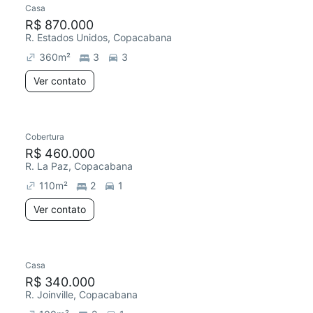
Casa
R$ 870.000
R. Estados Unidos, Copacabana
360
m²
3
3
Ver contato
Cobertura
Chegou este mês
R$ 460.000
R. La Paz, Copacabana
110
m²
2
1
Ver contato
Casa
Redecorar
R$ 340.000
R. Joinville, Copacabana