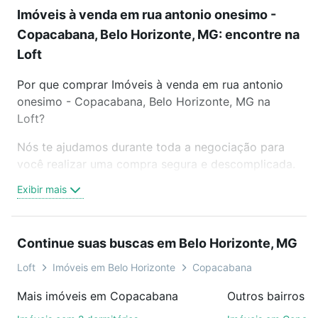
Imóveis à venda em rua antonio onesimo -
Copacabana, Belo Horizonte, MG: encontre na
Loft
Por que comprar Imóveis à venda em rua antonio
onesimo - Copacabana, Belo Horizonte, MG na
Loft?
Nós te ajudamos durante toda a negociação para
você realizar uma compra segura e descomplicada.
Seja em um bairro mais residencial ou perto do
Exibir mais
trabalho e do metrô, aqui você vai encontrar a
oferta ideal de Imóveis à venda em rua antonio
onesimo - Copacabana, Belo Horizonte, MG para
Continue suas buscas em Belo Horizonte, MG
conquistar seu sonho. Agende uma visita presencial
ou por videochamada, é grátis, sem compromisso e
Loft
Imóveis em Belo Horizonte
Copacabana
você ainda conta com mais de 46 mil corretores e
Mais imóveis em Copacabana
imobiliárias te ajudando na compra, venda ou troca
de imóveis.