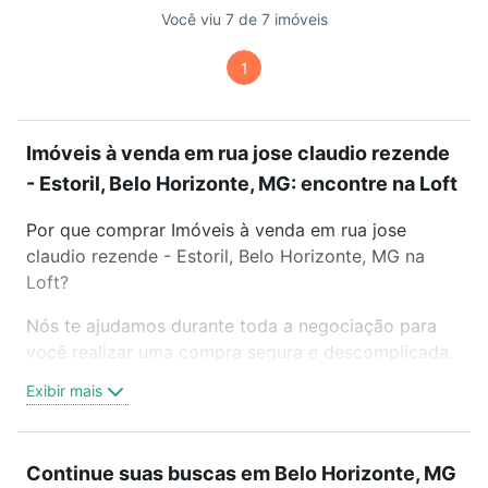
Você viu 7 de 7 imóveis
1
Imóveis à venda em rua jose claudio rezende
- Estoril, Belo Horizonte, MG: encontre na Loft
Por que comprar Imóveis à venda em rua jose
claudio rezende - Estoril, Belo Horizonte, MG na
Loft?
Nós te ajudamos durante toda a negociação para
você realizar uma compra segura e descomplicada.
Seja em um bairro mais residencial ou perto do
Exibir mais
trabalho e do metrô, aqui você vai encontrar a
oferta ideal de Imóveis à venda em rua jose claudio
rezende - Estoril, Belo Horizonte, MG para
Continue suas buscas em Belo Horizonte, MG
conquistar seu sonho. Agende uma visita presencial