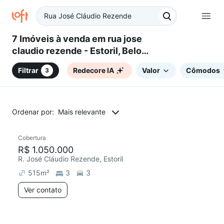
7 Imóveis à venda em rua jose
claudio rezende - Estoril, Belo
Horizonte, MG
Filtrar
Redecore IA
Valor
Cômodos
3
Ordenar por:
Mais relevante
Cobertura
Redecorar
R$ 1.050.000
R. José Cláudio Rezende, Estoril
515
m²
3
3
Ver contato