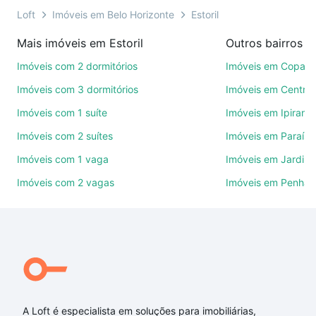
ou por videochamada, é grátis, sem compromisso e
Loft
Imóveis em Belo Horizonte
Estoril
você ainda conta com mais de 46 mil corretores e
Mais imóveis em Estoril
imobiliárias te ajudando na compra, venda ou troca
de imóveis.
Imóveis com 2 dormitórios
Imóveis em Copac
Imóveis com 3 dormitórios
Imóveis em Centro
Como escolher um imóvel?
Imóveis com 1 suíte
Imóveis em Ipirang
Use barra de busca no topo para pesquisar por
Imóveis com 2 suítes
Imóveis em Paraíso
ruas, bairros e até condomínios favoritos. Você
também pode usar os filtros como quantidade de
Imóveis com 1 vaga
Imóveis em Jardim
quartos, suítes, com ou sem vaga de garagem para
Imóveis com 2 vagas
Imóveis em Penha
combinar perfeitamente com o preço, metragem e
comodidades, como piscina, academia, salão de
festas ou área verde e encontrar Imóveis à venda
em rua jose claudio rezende - Estoril, Belo
Horizonte, MG ideal para você na Loft.
Qual o preço de Imóveis à venda em rua jose
claudio rezende - Estoril, Belo Horizonte, MG?
A Loft é especialista em soluções para imobiliárias,