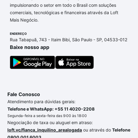
impulsionando o setor em todo o Brasil com soluções
Aqui na Loft temos a oferta ideal para você, com
comerciais, tecnológicas e financeiras através da Loft
Imóveis à venda em rua jose claudio rezende -
Mais Negócio.
Estoril, Belo Horizonte, MG que custam a partir de
R$ 0 e com nossas opções de financiamento
ENDEREÇO
imobiliário as parcelas podem se adequar ao seu
Rua Tabapuã, 743 - Itaim Bibi, São Paulo - SP, 04533-012
orçamento. Se ainda tem alguma dúvida dos custos
Baixe nosso app
envolvidos no processo de compra, veja em nosso
portal
quanto custa comprar um apartamento
e
conte com a gente para comprar o imóvel dos seus
sonhos com segurança e conforto. Loft, com você
até as chaves.
Fale Conosco
Atendimento para dúvidas gerais:
Telefone e WhatsApp: +55 11 4020-2208
Segunda-feira a sexta-feira das 9:00 às 18:00
Negociação de taxa ou aluguel em atraso:
loft.vc/fianca_inquilino_arealogada
ou através do
Telefone
0800 001 6003