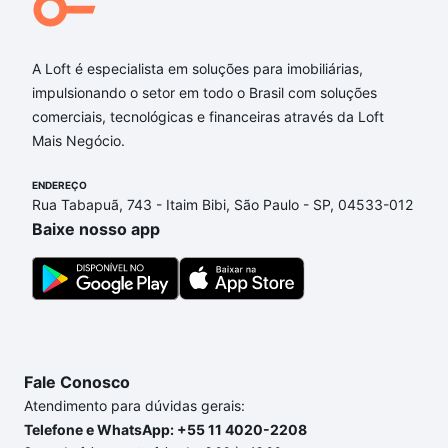
Qual o preço de Imóveis à venda em rua doutor jose
esteves rodrigues - Itapoã, Belo Horizonte, MG?
A Loft é especialista em soluções para imobiliárias,
impulsionando o setor em todo o Brasil com soluções
Aqui na Loft temos a oferta ideal para você, com
comerciais, tecnológicas e financeiras através da Loft
Imóveis à venda em rua doutor jose esteves
Mais Negócio.
rodrigues - Itapoã, Belo Horizonte, MG que custam
a partir de R$ 0 e com nossas opções de
ENDEREÇO
financiamento imobiliário as parcelas podem se
Rua Tabapuã, 743 - Itaim Bibi, São Paulo - SP, 04533-012
adequar ao seu orçamento. Se ainda tem alguma
Baixe nosso app
dúvida dos custos envolvidos no processo de
compra, veja em nosso portal
quanto custa comprar
um apartamento
e conte com a gente para comprar
o imóvel dos seus sonhos com segurança e
conforto. Loft, com você até as chaves.
Fale Conosco
Atendimento para dúvidas gerais:
Telefone e WhatsApp: +55 11 4020-2208