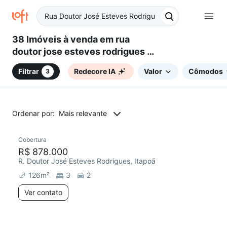
38 Imóveis à venda em rua
doutor jose esteves rodrigues -
Itapoã, Belo Horizonte, MG
Filtrar
Redecore IA
Valor
Cômodos
3
Ordenar por:
Mais relevante
Cobertura
R$ 878.000
R. Doutor José Esteves Rodrigues, Itapoã
126
m²
3
2
Ver contato