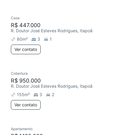
Casa
Redecorar
Chegou este mês
R$ 447.000
R. Doutor José Esteves Rodrigues, Itapoã
80
m²
3
1
Ver contato
Cobertura
R$ 950.000
R. Doutor José Esteves Rodrigues, Itapoã
155
m²
3
2
Ver contato
Apartamento