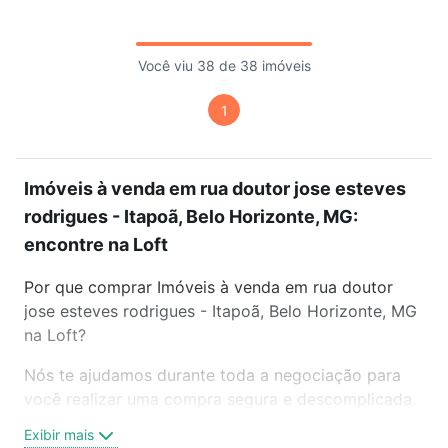
Você viu 38 de 38 imóveis
1
Imóveis à venda em rua doutor jose esteves
rodrigues - Itapoã, Belo Horizonte, MG:
encontre na Loft
Por que comprar Imóveis à venda em rua doutor
jose esteves rodrigues - Itapoã, Belo Horizonte, MG
na Loft?
Nós te ajudamos durante toda a negociação para
você realizar uma compra segura e descomplicada.
Seja em um bairro mais residencial ou perto do
Exibir mais
trabalho e do metrô, aqui você vai encontrar a