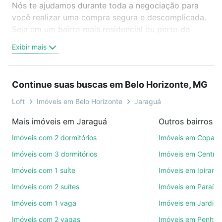
Nós te ajudamos durante toda a negociação para
você realizar uma compra segura e descomplicada.
Seja em um bairro mais residencial ou perto do
trabalho e do metrô, aqui você vai encontrar a
Exibir mais
oferta ideal de Imóveis à venda em rua pedro dutra
- Jaraguá, Belo Horizonte, MG para conquistar seu
sonho. Agende uma visita presencial ou por
Continue suas buscas em Belo Horizonte, MG
videochamada, é grátis, sem compromisso e você
ainda conta com mais de 46 mil corretores e
Loft
Imóveis em Belo Horizonte
Jaraguá
imobiliárias te ajudando na compra, venda ou troca
Mais imóveis em Jaraguá
de imóveis.
Imóveis com 2 dormitórios
Imóveis em Copac
Como escolher um imóvel?
Imóveis com 3 dormitórios
Imóveis em Centro
Use barra de busca no topo para pesquisar por
Imóveis com 1 suíte
Imóveis em Ipirang
ruas, bairros e até condomínios favoritos. Você
Imóveis com 2 suítes
Imóveis em Paraíso
também pode usar os filtros como quantidade de
quartos, suítes, com ou sem vaga de garagem para
Imóveis com 1 vaga
Imóveis em Jardim
combinar perfeitamente com o preço, metragem e
Imóveis com 2 vagas
Imóveis em Penha