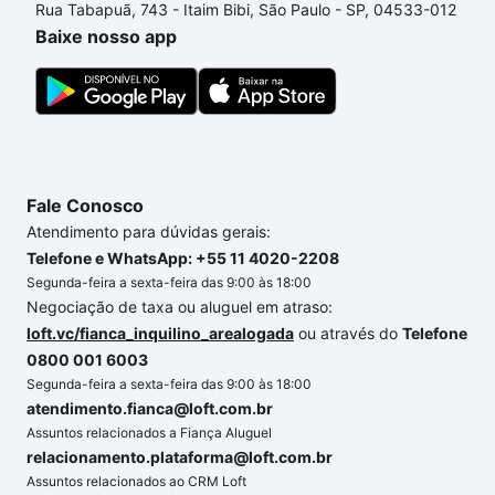
Rua Tabapuã, 743 - Itaim Bibi, São Paulo - SP, 04533-012
envolvidos no processo de compra, veja em nosso
Baixe nosso app
portal
quanto custa comprar um apartamento
e
conte com a gente para comprar o imóvel dos seus
sonhos com segurança e conforto. Loft, com você
até as chaves.
Fale Conosco
Atendimento para dúvidas gerais:
Telefone e WhatsApp: +55 11 4020-2208
Segunda-feira a sexta-feira das 9:00 às 18:00
Negociação de taxa ou aluguel em atraso:
loft.vc/fianca_inquilino_arealogada
ou através do
Telefone
0800 001 6003
Segunda-feira a sexta-feira das 9:00 às 18:00
atendimento.fianca@loft.com.br
Assuntos relacionados a Fiança Aluguel
relacionamento.plataforma@loft.com.br
Assuntos relacionados ao CRM Loft