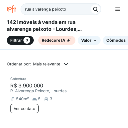
142 Imóveis à venda em rua
alvarenga peixoto - Lourdes,
Belo Horizonte, MG
Filtrar
Redecore IA
Valor
Cômodos
3
Ordenar por:
Mais relevante
Cobertura
Redecorar
R$ 3.900.000
R. Alvarenga Peixoto, Lourdes
540
m²
5
3
Ver contato