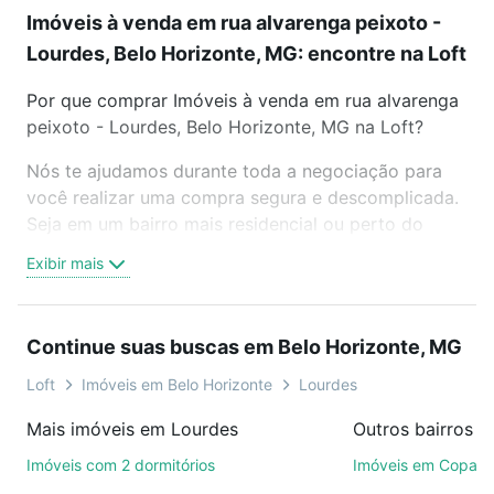
Imóveis à venda em rua alvarenga peixoto -
Lourdes, Belo Horizonte, MG: encontre na Loft
Por que comprar Imóveis à venda em rua alvarenga
peixoto - Lourdes, Belo Horizonte, MG na Loft?
Nós te ajudamos durante toda a negociação para
você realizar uma compra segura e descomplicada.
Seja em um bairro mais residencial ou perto do
trabalho e do metrô, aqui você vai encontrar a
Exibir mais
oferta ideal de Imóveis à venda em rua alvarenga
peixoto - Lourdes, Belo Horizonte, MG para
conquistar seu sonho. Agende uma visita presencial
Continue suas buscas em Belo Horizonte, MG
ou por videochamada, é grátis, sem compromisso e
você ainda conta com mais de 46 mil corretores e
Loft
Imóveis em Belo Horizonte
Lourdes
imobiliárias te ajudando na compra, venda ou troca
Mais imóveis em Lourdes
de imóveis.
Imóveis com 2 dormitórios
Imóveis em Copac
Como escolher um imóvel?