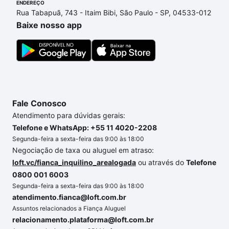
ENDEREÇO
ainda tem alguma dúvida dos custos envolvidos no
Rua Tabapuã, 743 - Itaim Bibi, São Paulo - SP, 04533-012
processo de compra, veja em nosso portal
quanto
Baixe nosso app
custa comprar um apartamento
e conte com a
gente para comprar o imóvel dos seus sonhos com
segurança e conforto. Loft, com você até as
chaves.
Fale Conosco
Atendimento para dúvidas gerais:
Telefone e WhatsApp: +55 11 4020-2208
Segunda-feira a sexta-feira das 9:00 às 18:00
Negociação de taxa ou aluguel em atraso:
loft.vc/fianca_inquilino_arealogada
ou através do
Telefone
0800 001 6003
Segunda-feira a sexta-feira das 9:00 às 18:00
atendimento.fianca@loft.com.br
Assuntos relacionados a Fiança Aluguel
relacionamento.plataforma@loft.com.br