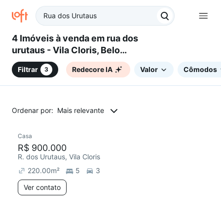
4 Imóveis à venda em rua dos
urutaus - Vila Cloris, Belo
Horizonte, MG
Filtrar
Redecore IA
Valor
Cômodos
3
Ordenar por:
Mais relevante
Casa
R$ 900.000
R. dos Urutaus, Vila Cloris
220.00
m²
5
3
Ver contato