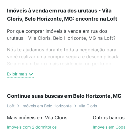
Imóveis à venda em rua dos urutaus - Vila
Cloris, Belo Horizonte, MG: encontre na Loft
Por que comprar Imóveis à venda em rua dos
urutaus - Vila Cloris, Belo Horizonte, MG na Loft?
Nós te ajudamos durante toda a negociação para
você realizar uma compra segura e descomplicada.
Seja em um bairro mais residencial ou perto do
trabalho e do metrô, aqui você vai encontrar a
Exibir mais
oferta ideal de Imóveis à venda em rua dos urutaus
- Vila Cloris, Belo Horizonte, MG para conquistar
seu sonho. Agende uma visita presencial ou por
Continue suas buscas em Belo Horizonte, MG
videochamada, é grátis, sem compromisso e você
ainda conta com mais de 46 mil corretores e
Loft
Imóveis em Belo Horizonte
Vila Cloris
imobiliárias te ajudando na compra, venda ou troca
Mais imóveis em Vila Cloris
de imóveis.
Imóveis com 2 dormitórios
Imóveis em Copac