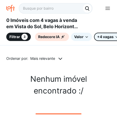
0 Imóveis com 4 vagas à venda
em Vista do Sol, Belo Horizonte,
MG
Filtrar
Redecore IA
Valor
+4 vagas
3
Ordenar por:
Mais relevante
Nenhum imóvel
encontrado :/