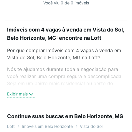
Você viu 0 de 0 imóveis
Imóveis com 4 vagas à venda em Vista do Sol,
Belo Horizonte, MG: encontre na Loft
Por que comprar Imóveis com 4 vagas à venda em
Vista do Sol, Belo Horizonte, MG na Loft?
Nós te ajudamos durante toda a negociação para
você realizar uma compra segura e descomplicada.
Seja em um bairro mais residencial ou perto do
trabalho e do metrô, aqui você vai encontrar a
Exibir mais
oferta ideal de Imóveis com 4 vagas à venda em
Vista do Sol, Belo Horizonte, MG para conquistar
seu sonho. Agende uma visita presencial ou por
Continue suas buscas em Belo Horizonte, MG
videochamada, é grátis, sem compromisso e você
ainda conta com mais de 46 mil corretores e
Loft
Imóveis em Belo Horizonte
Vista do Sol