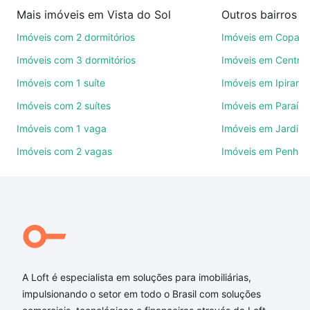
imobiliárias te ajudando na compra, venda ou troca
Mais imóveis em Vista do Sol
de imóveis.
Imóveis com 2 dormitórios
Imóveis em Copac
Como escolher um imóvel?
Imóveis com 3 dormitórios
Imóveis em Centro
Use barra de busca no topo para pesquisar por
Imóveis com 1 suíte
Imóveis em Ipirang
ruas, bairros e até condomínios favoritos. Você
Imóveis com 2 suítes
Imóveis em Paraíso
também pode usar os filtros como quantidade de
quartos, suítes, com ou sem vaga de garagem para
Imóveis com 1 vaga
Imóveis em Jardim
combinar perfeitamente com o preço, metragem e
Imóveis com 2 vagas
Imóveis em Penha
comodidades, como piscina, academia, salão de
festas ou área verde e encontrar Imóveis com 4
vagas à venda em Vista do Sol, Belo Horizonte, MG
ideal para você na Loft.
Qual o preço de Imóveis com 4 vagas à venda em
Vista do Sol, Belo Horizonte, MG?
A Loft é especialista em soluções para imobiliárias,
Aqui na Loft temos a oferta ideal para você, com
impulsionando o setor em todo o Brasil com soluções
Imóveis com 4 vagas à venda em Vista do Sol, Belo