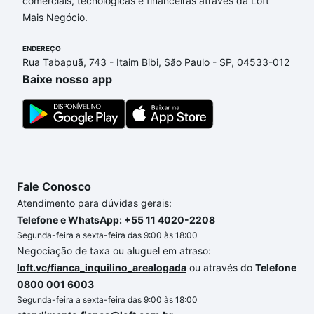
comerciais, tecnológicas e financeiras através da Loft
Horizonte, MG que custam a partir de R$ 0 e com
Mais Negócio.
nossas opções de financiamento imobiliário as
parcelas podem se adequar ao seu orçamento. Se
ENDEREÇO
ainda tem alguma dúvida dos custos envolvidos no
Rua Tabapuã, 743 - Itaim Bibi, São Paulo - SP, 04533-012
processo de compra, veja em nosso portal
quanto
Baixe nosso app
custa comprar um apartamento
e conte com a
gente para comprar o imóvel dos seus sonhos com
segurança e conforto. Loft, com você até as
chaves.
Fale Conosco
Atendimento para dúvidas gerais:
Telefone e WhatsApp: +55 11 4020-2208
Segunda-feira a sexta-feira das 9:00 às 18:00
Negociação de taxa ou aluguel em atraso:
loft.vc/fianca_inquilino_arealogada
ou através do
Telefone
0800 001 6003
Segunda-feira a sexta-feira das 9:00 às 18:00