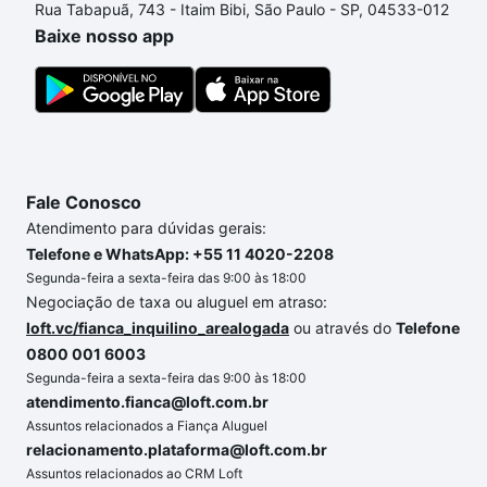
Rua Tabapuã, 743 - Itaim Bibi, São Paulo - SP, 04533-012
um apartamento
e conte com a gente para comprar
Baixe nosso app
o imóvel dos seus sonhos com segurança e
conforto. Loft, com você até as chaves.
Fale Conosco
Atendimento para dúvidas gerais:
Telefone e WhatsApp: +55 11 4020-2208
Segunda-feira a sexta-feira das 9:00 às 18:00
Negociação de taxa ou aluguel em atraso:
loft.vc/fianca_inquilino_arealogada
ou através do
Telefone
0800 001 6003
Segunda-feira a sexta-feira das 9:00 às 18:00
atendimento.fianca@loft.com.br
Assuntos relacionados a Fiança Aluguel
relacionamento.plataforma@loft.com.br
Assuntos relacionados ao CRM Loft