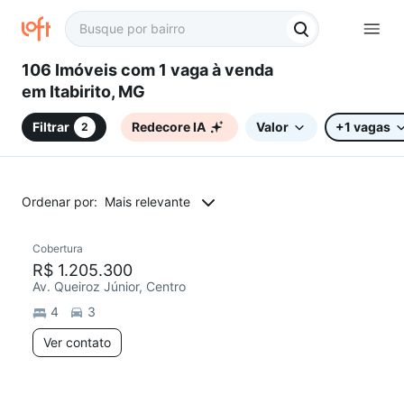
106 Imóveis com 1 vaga à venda
em Itabirito, MG
Filtrar
Redecore IA
Valor
+1 vagas
2
Ordenar por:
Mais relevante
Cobertura
R$ 1.205.300
Av. Queiroz Júnior, Centro
4
3
Ver contato