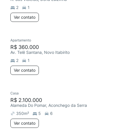
2
1
Ver contato
Apartamento
R$ 360.000
Av. Telê Santana, Novo Itabirito
2
1
Ver contato
Casa
Redecorar
R$ 2.100.000
Alameda Do Pomar, Aconchego da Serra
350
m²
5
6
Ver contato