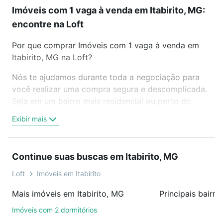
Imóveis com 1 vaga à venda em Itabirito, MG:
encontre na Loft
Por que comprar Imóveis com 1 vaga à venda em
Itabirito, MG na Loft?
Nós te ajudamos durante toda a negociação para
você realizar uma compra segura e descomplicada.
Seja em um bairro mais residencial ou perto do
trabalho e do metrô, aqui você vai encontrar a
Exibir mais
oferta ideal de Imóveis com 1 vaga à venda em
Itabirito, MG para conquistar seu sonho. Agende
uma visita presencial ou por videochamada, é grátis,
Continue suas buscas em Itabirito, MG
sem compromisso e você ainda conta com mais de
46 mil corretores e imobiliárias te ajudando na
Loft
Imóveis em Itabirito
compra, venda ou troca de imóveis.
Mais imóveis em Itabirito, MG
Principais bairro
Como escolher um imóvel?
Imóveis com 2 dormitórios