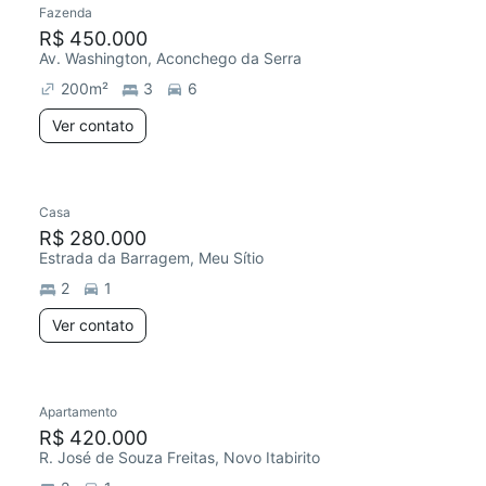
Fazenda
R$ 450.000
Av. Washington, Aconchego da Serra
200
m²
3
6
Ver contato
Casa
Redecorar
R$ 280.000
Estrada da Barragem, Meu Sítio
2
1
Ver contato
Apartamento
Chegou há 3 dias
R$ 420.000
R. José de Souza Freitas, Novo Itabirito