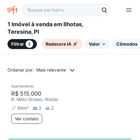
1 Imóvel à venda em Ilhotas,
Teresina, PI
Filtrar
Redecore IA
Valor
Cômodos
2
Ordenar por:
Mais relevante
Apartamento
R$ 515.000
R. Mato Grosso, Ilhotas
66
m²
2
2
Ver contato