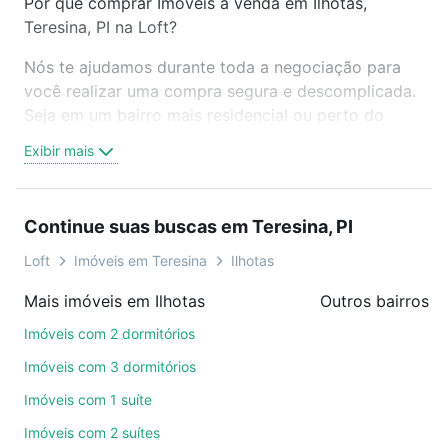
Por que comprar Imóveis à venda em Ilhotas,
Teresina, PI na Loft?
Nós te ajudamos durante toda a negociação para
você realizar uma compra segura e descomplicada.
Seja em um bairro mais residencial ou perto do
trabalho e do metrô, aqui você vai encontrar a
Exibir mais
oferta ideal de Imóveis à venda em Ilhotas, Teresina,
PI para conquistar seu sonho. Agende uma visita
presencial ou por videochamada, é grátis, sem
Continue suas buscas em Teresina, PI
compromisso e você ainda conta com mais de 46
mil corretores e imobiliárias te ajudando na compra,
Loft
Imóveis em Teresina
Ilhotas
venda ou troca de imóveis.
Mais imóveis em Ilhotas
Outros bairros e
Como escolher um imóvel?
Imóveis com 2 dormitórios
Use barra de busca no topo para pesquisar por
Imóveis com 3 dormitórios
ruas, bairros e até condomínios favoritos. Você
Imóveis com 1 suíte
também pode usar os filtros como quantidade de
Imóveis com 2 suítes
quartos, suítes, com ou sem vaga de garagem para