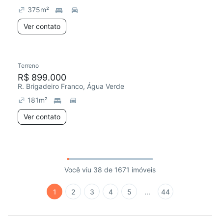
375
m²
Ver contato
Terreno
R$ 899.000
R. Brigadeiro Franco, Água Verde
181
m²
Ver contato
Você viu 38 de 1671 imóveis
1
2
3
4
5
...
44