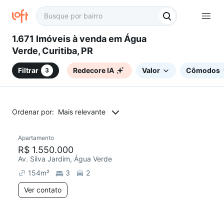
1.671 Imóveis à venda em Água
Verde, Curitiba, PR
Filtrar
Redecore IA
Valor
Cômodos
3
Ordenar por:
Mais relevante
Apartamento
Redecorar
R$ 1.550.000
Av. Silva Jardim, Água Verde
154
m²
3
2
Ver contato