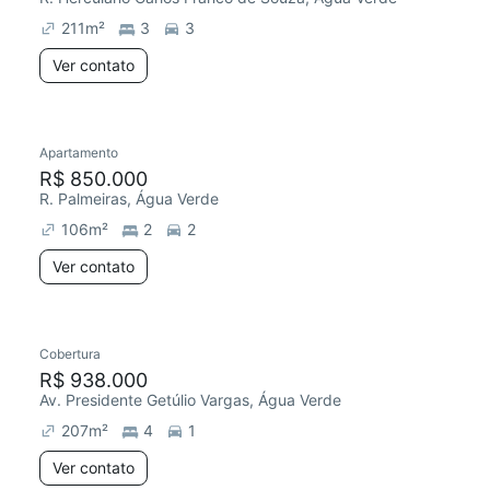
211
m²
3
3
Ver contato
Apartamento
Redecorar
Chegou este mês
R$ 850.000
R. Palmeiras, Água Verde
106
m²
2
2
Ver contato
Cobertura
R$ 938.000
Av. Presidente Getúlio Vargas, Água Verde
207
m²
4
1
Ver contato