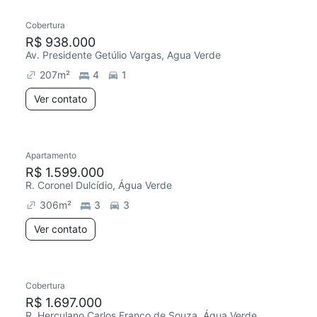
Cobertura
R$ 938.000
Av. Presidente Getúlio Vargas, Agua Verde
207
m²
4
1
Ver contato
Apartamento
Redecorar
R$ 1.599.000
R. Coronel Dulcídio, Água Verde
306
m²
3
3
Ver contato
Cobertura
Redecorar
Chegou este mês
R$ 1.697.000
R. Herculano Carlos Franco de Souza, Água Verde