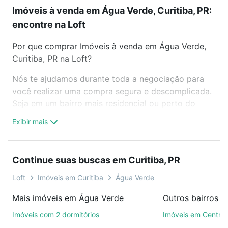
Imóveis à venda em Água Verde, Curitiba, PR:
encontre na Loft
Por que comprar Imóveis à venda em Água Verde,
Curitiba, PR na Loft?
Nós te ajudamos durante toda a negociação para
você realizar uma compra segura e descomplicada.
Seja em um bairro mais residencial ou perto do
trabalho e do metrô, aqui você vai encontrar a
Exibir mais
oferta ideal de Imóveis à venda em Água Verde,
Curitiba, PR para conquistar seu sonho. Agende uma
visita presencial ou por videochamada, é grátis, sem
Continue suas buscas em Curitiba, PR
compromisso e você ainda conta com mais de 46
mil corretores e imobiliárias te ajudando na compra,
Loft
Imóveis em Curitiba
Água Verde
venda ou troca de imóveis.
Mais imóveis em Água Verde
Outros bairros e
Como escolher um imóvel?
Imóveis com 2 dormitórios
Imóveis em Centro