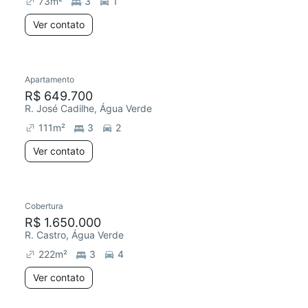
73
m²
3
1
Ver contato
Apartamento
Redecorar
Chegou este mês
R$ 649.700
R. José Cadilhe, Água Verde
111
m²
3
2
Ver contato
Cobertura
R$ 1.650.000
R. Castro, Água Verde
222
m²
3
4
Ver contato