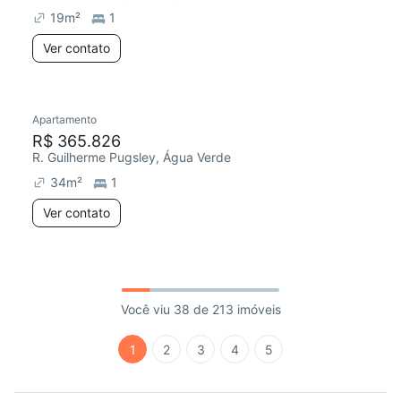
19
m²
1
Ver contato
Apartamento
R$ 365.826
R. Guilherme Pugsley, Água Verde
34
m²
1
Ver contato
Você viu 38 de 213 imóveis
1
2
3
4
5