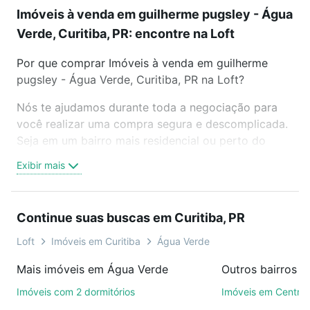
Imóveis à venda em guilherme pugsley - Água
Verde, Curitiba, PR: encontre na Loft
Por que comprar Imóveis à venda em guilherme
pugsley - Água Verde, Curitiba, PR na Loft?
Nós te ajudamos durante toda a negociação para
você realizar uma compra segura e descomplicada.
Seja em um bairro mais residencial ou perto do
trabalho e do metrô, aqui você vai encontrar a
Exibir mais
oferta ideal de Imóveis à venda em guilherme
pugsley - Água Verde, Curitiba, PR para conquistar
seu sonho. Agende uma visita presencial ou por
Continue suas buscas em Curitiba, PR
videochamada, é grátis, sem compromisso e você
ainda conta com mais de 46 mil corretores e
Loft
Imóveis em Curitiba
Água Verde
imobiliárias te ajudando na compra, venda ou troca
Mais imóveis em Água Verde
Outros bairros e
de imóveis.
Imóveis com 2 dormitórios
Imóveis em Centro
Como escolher um imóvel?