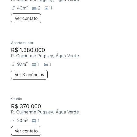
43
m²
2
1
Ver contato
3 anúncios
Apartamento
Redecorar
Chegou este mês
R$ 1.380.000
R. Guilherme Pugsley, Água Verde
97
m²
1
1
Ver 3 anúncios
Studio
Chegou este mês
R$ 370.000
R. Guilherme Pugsley, Água Verde
20
m²
1
Ver contato