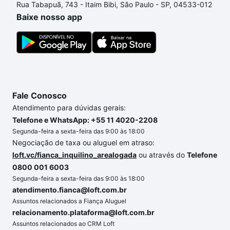
Rua Tabapuã, 743 - Itaim Bibi, São Paulo - SP, 04533-012
processo de compra, veja em nosso portal
quanto
Baixe nosso app
custa comprar um apartamento
e conte com a
gente para comprar o imóvel dos seus sonhos com
segurança e conforto. Loft, com você até as
chaves.
Fale Conosco
Atendimento para dúvidas gerais:
Telefone e WhatsApp: +55 11 4020-2208
Segunda-feira a sexta-feira das 9:00 às 18:00
Negociação de taxa ou aluguel em atraso:
loft.vc/fianca_inquilino_arealogada
ou através do
Telefone
0800 001 6003
Segunda-feira a sexta-feira das 9:00 às 18:00
atendimento.fianca@loft.com.br
Assuntos relacionados a Fiança Aluguel
relacionamento.plataforma@loft.com.br
Assuntos relacionados ao CRM Loft