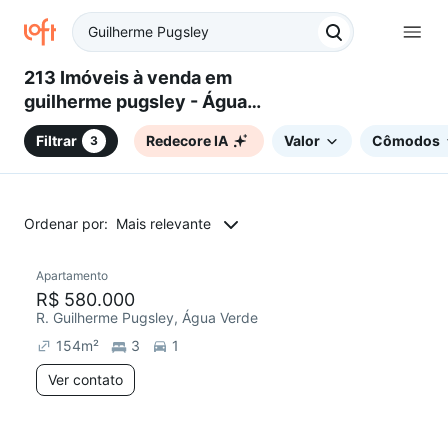
213 Imóveis à venda em
guilherme pugsley - Água
Verde, Curitiba, PR
Filtrar
Redecore IA
Valor
Cômodos
3
Ordenar por:
Mais relevante
Apartamento
R$ 580.000
R. Guilherme Pugsley, Água Verde
154
m²
3
1
Ver contato