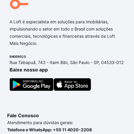
Qual o preço de Imóveis à venda em rua santa
catarina - Água Verde, Curitiba, PR?
A Loft é especialista em soluções para imobiliárias,
Aqui na Loft temos a oferta ideal para você, com
impulsionando o setor em todo o Brasil com soluções
Imóveis à venda em rua santa catarina - Água
comerciais, tecnológicas e financeiras através da Loft
Verde, Curitiba, PR que custam a partir de R$ 0 e
Mais Negócio.
com nossas opções de financiamento imobiliário as
parcelas podem se adequar ao seu orçamento. Se
ENDEREÇO
ainda tem alguma dúvida dos custos envolvidos no
Rua Tabapuã, 743 - Itaim Bibi, São Paulo - SP, 04533-012
processo de compra, veja em nosso portal
quanto
Baixe nosso app
custa comprar um apartamento
e conte com a
gente para comprar o imóvel dos seus sonhos com
segurança e conforto. Loft, com você até as
chaves.
Fale Conosco
Atendimento para dúvidas gerais:
Telefone e WhatsApp: +55 11 4020-2208