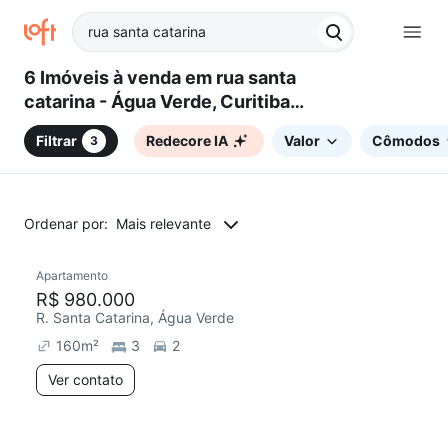
6 Imóveis à venda em rua santa
catarina - Água Verde, Curitiba,
PR
Filtrar
Redecore IA
Valor
Cômodos
3
Ordenar por:
Mais relevante
Apartamento
Redecorar
R$ 980.000
R. Santa Catarina, Água Verde
160
m²
3
2
Ver contato
2 anúncios