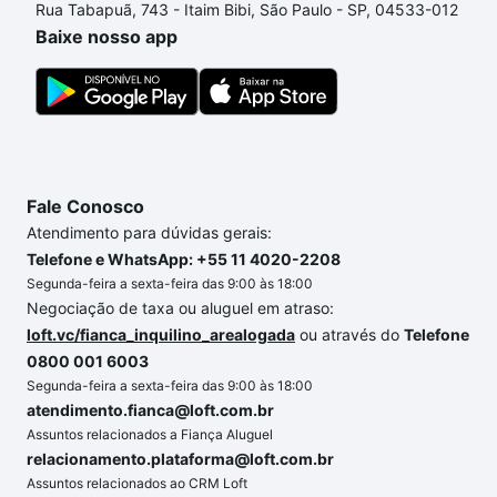
Rua Tabapuã, 743 - Itaim Bibi, São Paulo - SP, 04533-012
processo de compra, veja em nosso portal
quanto
Baixe nosso app
custa comprar um apartamento
e conte com a
gente para comprar o imóvel dos seus sonhos com
segurança e conforto. Loft, com você até as
chaves.
Fale Conosco
Atendimento para dúvidas gerais:
Telefone e WhatsApp: +55 11 4020-2208
Segunda-feira a sexta-feira das 9:00 às 18:00
Negociação de taxa ou aluguel em atraso:
loft.vc/fianca_inquilino_arealogada
ou através do
Telefone
0800 001 6003
Segunda-feira a sexta-feira das 9:00 às 18:00
atendimento.fianca@loft.com.br
Assuntos relacionados a Fiança Aluguel
relacionamento.plataforma@loft.com.br
Assuntos relacionados ao CRM Loft