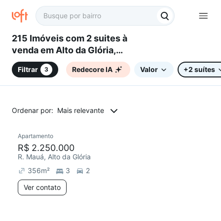
215 Imóveis com 2 suites à
venda em Alto da Glória,
Curitiba, PR
Filtrar
Redecore IA
Valor
+2 suítes
3
Ordenar por:
Mais relevante
Apartamento
Redecorar
Chegou este mês
R$ 2.250.000
R. Mauá, Alto da Glória
356
m²
3
2
Ver contato