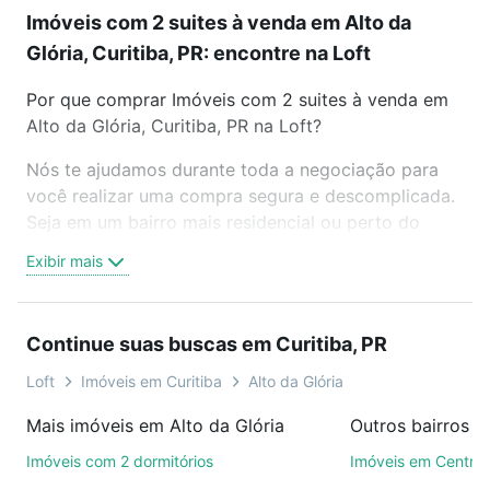
Imóveis com 2 suites à venda em Alto da
Glória, Curitiba, PR: encontre na Loft
Por que comprar Imóveis com 2 suites à venda em
Alto da Glória, Curitiba, PR na Loft?
Nós te ajudamos durante toda a negociação para
você realizar uma compra segura e descomplicada.
Seja em um bairro mais residencial ou perto do
trabalho e do metrô, aqui você vai encontrar a
Exibir mais
oferta ideal de Imóveis com 2 suites à venda em
Alto da Glória, Curitiba, PR para conquistar seu
sonho. Agende uma visita presencial ou por
Continue suas buscas em Curitiba, PR
videochamada, é grátis, sem compromisso e você
ainda conta com mais de 46 mil corretores e
Loft
Imóveis em Curitiba
Alto da Glória
imobiliárias te ajudando na compra, venda ou troca
Mais imóveis em Alto da Glória
Outros bairros e
de imóveis.
Imóveis com 2 dormitórios
Imóveis em Centro
Como escolher um imóvel?