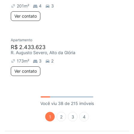
201
m²
4
3
Ver contato
Apartamento
R$ 2.433.623
R. Augusto Severo, Alto da Glória
173
m²
3
2
Ver contato
Você viu 38 de 215 imóveis
1
2
3
4