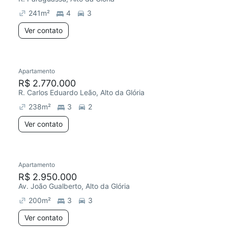
241
m²
4
3
Ver contato
Apartamento
Redecorar
R$ 2.770.000
R. Carlos Eduardo Leão, Alto da Glória
238
m²
3
2
Ver contato
Apartamento
Chegou este mês
R$ 2.950.000
Av. João Gualberto, Alto da Glória
200
m²
3
3
Ver contato