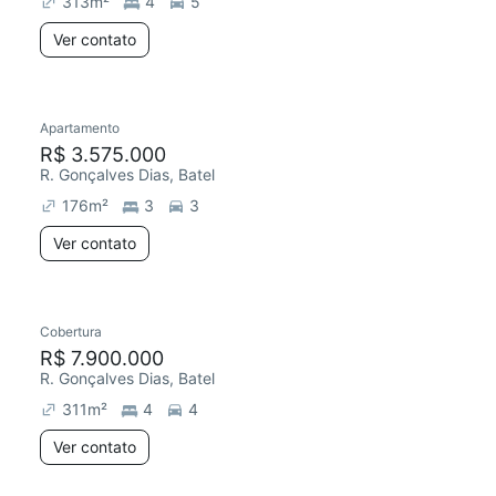
313
m²
4
5
Ver contato
Apartamento
Redecorar
R$ 3.575.000
R. Gonçalves Dias, Batel
176
m²
3
3
Ver contato
Cobertura
R$ 7.900.000
R. Gonçalves Dias, Batel
311
m²
4
4
Ver contato