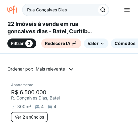
22 Imóveis à venda em rua
goncalves dias - Batel, Curitiba,
PR
Filtrar
Redecore IA
Valor
Cômodos
3
Ordenar por:
Mais relevante
2 anúncios
Apartamento
Redecorar
Chegou este mês
R$ 6.500.000
R. Gonçalves Dias, Batel
300
m²
4
4
Ver 2 anúncios
2 anúncios